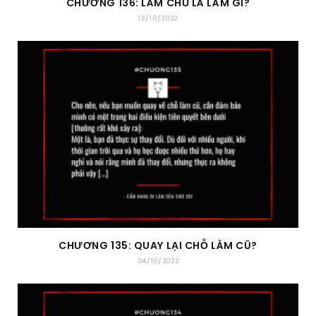
CHƯƠNG 136: LÀM CHỦ LÀ LÀM GÌ?
13/10/2022
CHƯƠNG 135: QUAY LẠI CHỖ LÀM CŨ?
04/10/2022