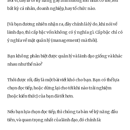
Bởi vì, đây là 03 kỹ năng gây ảnh hưởng lớn nhất có thể, lên
bất kỳ cá nhân, doanh nghiệp, hay tổ chức nào.
[Và bạn đương nhiên nhận ra, đây chính là lý do, khi nói về
lãnh đạo, thì cấp bậc vốn không có ý nghĩa gì. Cấp bậc chỉ có
ý nghĩa về mặt quản lý (management) mà thôi].
Bạn không phân biệt được quản lý và lãnh đạo giống và khác
nhau như thế nào?
Thôi được rồi, đây là một bài viết khó cho bạn. Bạn có thể lựa
chọn đọc tiếp, hoặc dừng lại cho tới khi nào trải nghiệm
[hoặc kiến thức] của bạn đã tốt hơn.
Nếu bạn lựa chọn đọc tiếp, thì chúng ta bàn về kỹ năng đầu
tiên, và quan trọng nhất của lãnh đạo, đó chính là: