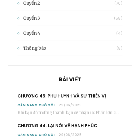
Quyển 2
(70)
Quyển 3
(58)
Quyển 4
(4)
Thông báo
(8)
BÀI VIẾT
CHƯƠNG 45: PHỤ HUYNH VÀ SỰ THIÊN VỊ
CẨM NANG CHÓ SÓI
29/06/2025
Khi bạn đủ trưởng thành, bạn sẽ nhận ra: Phần lớn các bậc phụ huynh…
CHƯƠNG 44: LẠI NÓI VỀ HẠNH PHÚC
CẨM NANG CHÓ SÓI
29/06/2025