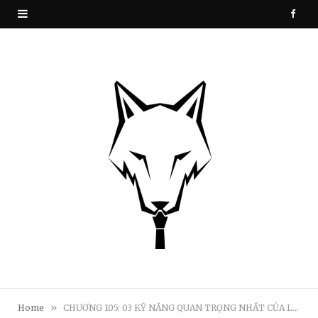
F
a
c
e
b
o
o
k
»
Home
CHƯƠNG 105: 03 KỸ NĂNG QUAN TRỌNG NHẤT CỦA LÃNH ĐẠO (PHẦN ĐẦU)