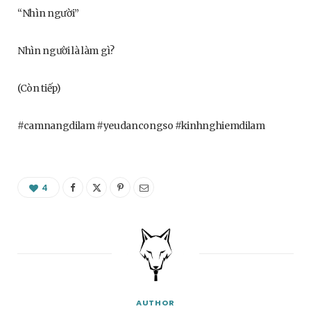
“Nhìn người”
Nhìn người là làm gì?
(Còn tiếp)
#camnangdilam #yeudancongso #kinhnghiemdilam
4
AUTHOR