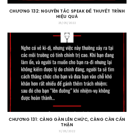
CHƯƠNG 132: NGUYÊN TẮC SPEAK ĐỂ THUYẾT TRÌNH
HIỆU QUẢ
25/05/2022
CHƯƠNG 131: CÀNG GẦN LÊN CHỨC, CÀNG CẦN CẨN
THẬN
11/05/2022