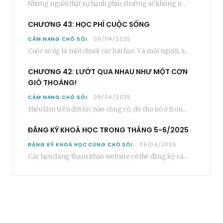
Những người thật sự hạnh phúc thường sẽ không nói cụ thể rằng bạn “phải”…
CHƯƠNG 43: HỌC PHÍ CUỘC SỐNG
CẨM NANG CHÓ SÓI
09/04/2025
Cuộc sống là một chuỗi các bài học. Và mỗi người, sẽ phải học rất…
CHƯƠNG 42: LƯỚT QUA NHAU NHƯ MỘT CƠN
GIÓ THOẢNG!
CẨM NANG CHÓ SÓI
09/04/2025
Hiểu lầm trên đời lúc nào cũng có, dù cho nó ở trong một mối…
ĐĂNG KÝ KHOÁ HỌC TRONG THÁNG 5-6/2025
ĐĂNG KÝ KHOÁ HỌC CÙNG CHÓ SÓI
09/04/2025
Các bạn đang tham khảo website có thể đăng ký các khoá học cơ bản…