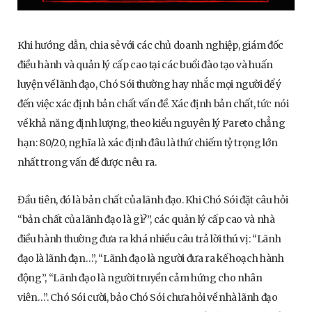
Khi hướng dẫn, chia sẻ với các chủ doanh nghiệp, giám đốc
điều hành và quản lý cấp cao tại các buổi đào tạo và huấn
luyện về lãnh đạo, Chó Sói thường hay nhắc mọi người để ý
đến việc xác định bản chất vấn đề. Xác định bản chất, tức nói
về khả năng định lượng, theo kiểu nguyên lý Pareto chẳng
hạn: 80/20, nghĩa là xác định đâu là thứ chiếm tỷ trọng lớn
nhất trong vấn đề được nêu ra.
Đầu tiên, đó là bản chất của lãnh đạo. Khi Chó Sói đặt câu hỏi
“bản chất của lãnh đạo là gì?”, các quản lý cấp cao và nhà
điều hành thường đưa ra khá nhiều câu trả lời thú vị: “Lãnh
đạo là lãnh đạn…”, “Lãnh đạo là người đưa ra kế hoạch hành
động”, “Lãnh đạo là người truyền cảm hứng cho nhân
viên…”. Chó Sói cười, bảo Chó Sói chưa hỏi về nhà lãnh đạo