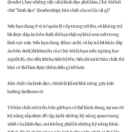
(leader), hay những việc nhà lãnh đạo phải làm, Chó Sói hỏi
chữ “lãnh đạo” (leadership), bản chất của nó là cái gì?
Nếu bạn đang ở vị trí quản lý cấp trung trở lên, và không trả
lời được đáp án bên dưới, thì bạn thật sự khá non nớt trong
lĩnh vực này. Nếu bạn đang đi học ai đó, và họ trả lời khác đáp
án bên dưới, lời khuyên của Chó Sói là bạn nên ngừng học
người đó, cho đến khi họ tiến bộ lên. Nếu đã sai từ bản chất, thì
khó có thể làm được thêm điều gì tốt hơn.
Bản chất của lãnh đạo, chính là [tầm] khả năng gây ảnh
hưởng (influence).
Từ bản chất nói trên, bây giờ bạn có thể hình dung, tại sao 03
kỹ năng sắp được đề cập, lại là những kỹ năng quan trọng
nhất của lãnh đạo, mà không phải là những kỹ năng khác.