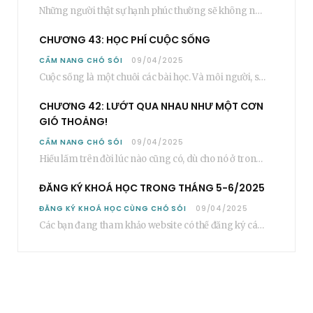
Những người thật sự hạnh phúc thường sẽ không nói cụ thể rằng bạn “phải”…
CHƯƠNG 43: HỌC PHÍ CUỘC SỐNG
CẨM NANG CHÓ SÓI
09/04/2025
Cuộc sống là một chuỗi các bài học. Và mỗi người, sẽ phải học rất…
CHƯƠNG 42: LƯỚT QUA NHAU NHƯ MỘT CƠN
GIÓ THOẢNG!
CẨM NANG CHÓ SÓI
09/04/2025
Hiểu lầm trên đời lúc nào cũng có, dù cho nó ở trong một mối…
ĐĂNG KÝ KHOÁ HỌC TRONG THÁNG 5-6/2025
ĐĂNG KÝ KHOÁ HỌC CÙNG CHÓ SÓI
09/04/2025
Các bạn đang tham khảo website có thể đăng ký các khoá học cơ bản…