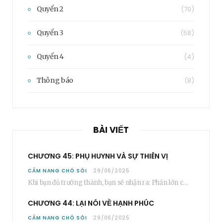
Quyển 2
(70)
Quyển 3
(58)
Quyển 4
(4)
Thông báo
(8)
BÀI VIẾT
CHƯƠNG 45: PHỤ HUYNH VÀ SỰ THIÊN VỊ
CẨM NANG CHÓ SÓI
29/06/2025
Khi bạn đủ trưởng thành, bạn sẽ nhận ra: Phần lớn các bậc phụ huynh…
CHƯƠNG 44: LẠI NÓI VỀ HẠNH PHÚC
CẨM NANG CHÓ SÓI
29/06/2025