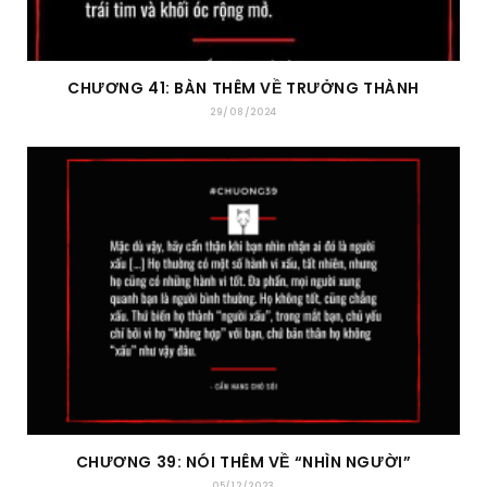
CHƯƠNG 41: BÀN THÊM VỀ TRƯỞNG THÀNH
29/08/2024
CHƯƠNG 39: NÓI THÊM VỀ “NHÌN NGƯỜI”
05/12/2023