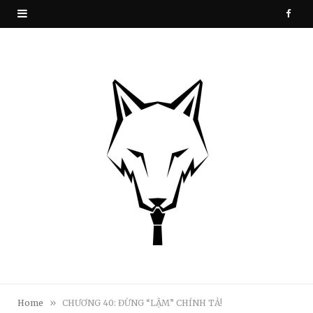
F
a
c
e
b
o
o
k
»
Home
CHƯƠNG 40: ĐỪNG “LẬM” CHÍNH TẢ!