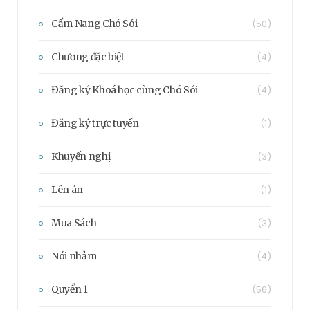
Cẩm Nang Chó Sói
(50)
Chương đặc biệt
(4)
Đăng ký Khoá học cùng Chó Sói
(4)
Đăng ký trực tuyến
(1)
Khuyến nghị
(3)
Lên án
(1)
Mua Sách
(3)
Nói nhảm
(4)
Quyển 1
(56)