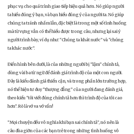
phục vụ cho quá trình giao tiếp hiệu quả hơn. Nó giúp người
ta hiểu đúng ý bạn, và bạn hiểu đúng ý của người ta. Nó giúp
chúng ta tránh nhầm lẫn, đặc biệt là trong một số tình huống
mà từ vựng vẫn có thể hiểu được trong câu, nhưng lại sai ý
người trình bày, ví dụ như: “Chúng ta khát nước” và “chúng
ta khác nước”.
Điển hình bên dưới, là của những người bị “lậm” chính tả,
dùng vài ba từ ngữ để đánh giá trình độ của một con người.
Đây là kiểu đánh giá thiển cận, và trong phần lớn trường hợp,
nó thể hiện tư duy “thượng đẳng” của người đang đánh giá,
theo kiểu “tôi viết đúng chính tả hơn thì trình độ của tôi cao
hơn”. Rõ là vớ va vớ vẩn!
“Mọi chuyện đều vô nghĩa khi bạn sai chính tả”, nó nên là
câu đùa giỡn của các bạn trẻ trong những tình huống vô