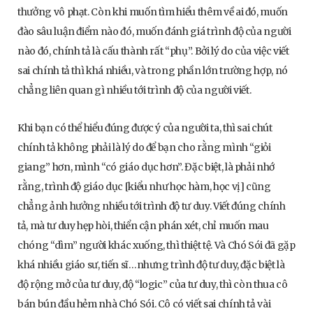
thưởng vô phạt. Còn khi muốn tìm hiểu thêm về ai đó, muốn
đào sâu luận điểm nào đó, muốn đánh giá trình độ của người
nào đó, chính tả là cấu thành rất “phụ”. Bởi lý do của việc viết
sai chính tả thì khá nhiều, và trong phần lớn trường hợp, nó
chẳng liên quan gì nhiều tới trình độ của người viết.
Khi bạn có thể hiểu đúng được ý của người ta, thì sai chút
chính tả không phải là lý do để bạn cho rằng mình “giỏi
giang” hơn, mình “có giáo dục hơn”. Đặc biệt, là phải nhớ
rằng, trình độ giáo dục [kiểu như học hàm, học vị] cũng
chẳng ảnh hưởng nhiều tới trình độ tư duy. Viết đúng chính
tả, mà tư duy hẹp hòi, thiển cận phán xét, chỉ muốn mau
chóng “dìm” người khác xuống, thì thiệt tệ. Và Chó Sói đã gặp
khá nhiều giáo sư, tiến sĩ…nhưng trình độ tư duy, đặc biệt là
độ rộng mở của tư duy, độ “logic” của tư duy, thì còn thua cô
bán bún đầu hẻm nhà Chó Sói. Cô có viết sai chính tả vài