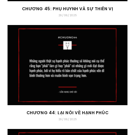
CHƯƠNG 45: PHỤ HUYNH VÀ SỰ THIÊN VỊ
29/06/2025
CHƯƠNG 44: LẠI NÓI VỀ HẠNH PHÚC
29/06/2025