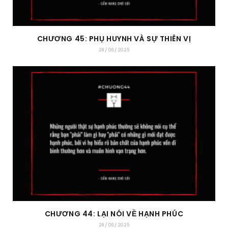
CHƯƠNG 45: PHỤ HUYNH VÀ SỰ THIÊN VỊ
29/06/2025
CHƯƠNG 44: LẠI NÓI VỀ HẠNH PHÚC
29/06/2025