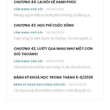
CHƯƠNG 44: LẠI NÓI VỀ HẠNH PHÚC
CẨM NANG CHÓ SÓI
29/06/2025
Những người thật sự hạnh phúc thường sẽ không nói cụ thể rằng bạn “phải”…
CHƯƠNG 43: HỌC PHÍ CUỘC SỐNG
CẨM NANG CHÓ SÓI
09/04/2025
Cuộc sống là một chuỗi các bài học. Và mỗi người, sẽ phải học rất…
CHƯƠNG 42: LƯỚT QUA NHAU NHƯ MỘT CƠN
GIÓ THOẢNG!
CẨM NANG CHÓ SÓI
09/04/2025
Hiểu lầm trên đời lúc nào cũng có, dù cho nó ở trong một mối…
ĐĂNG KÝ KHOÁ HỌC TRONG THÁNG 5-6/2025
ĐĂNG KÝ KHOÁ HỌC CÙNG CHÓ SÓI
09/04/2025
Các bạn đang tham khảo website có thể đăng ký các khoá học cơ bản…