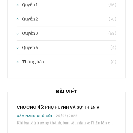
Quyển 1
(56)
Quyển 2
(70)
Quyển 3
(58)
Quyển 4
(4)
Thông báo
(8)
BÀI VIẾT
CHƯƠNG 45: PHỤ HUYNH VÀ SỰ THIÊN VỊ
CẨM NANG CHÓ SÓI
29/06/2025
Khi bạn đủ trưởng thành, bạn sẽ nhận ra: Phần lớn các bậc phụ huynh…