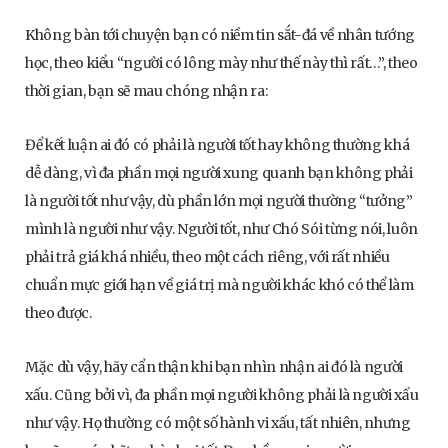
Không bàn tới chuyện bạn có niềm tin sắt-đá về nhân tướng
học, theo kiểu “người có lông mày như thế này thì rất…”, theo
thời gian, bạn sẽ mau chóng nhận ra:
Để kết luận ai đó có phải là người tốt hay không thường khá
dễ dàng, vì đa phần mọi người xung quanh bạn không phải
là người tốt như vậy, dù phần lớn mọi người thường “tưởng”
mình là người như vậy. Người tốt, như Chó Sói từng nói, luôn
phải trả giá khá nhiều, theo một cách riêng, với rất nhiều
chuẩn mực giới hạn về giá trị mà người khác khó có thể làm
theo được.
Mặc dù vậy, hãy cẩn thận khi bạn nhìn nhận ai đó là người
xấu. Cũng bởi vì, đa phần mọi người không phải là người xấu
như vậy. Họ thường có một số hành vi xấu, tất nhiên, nhưng