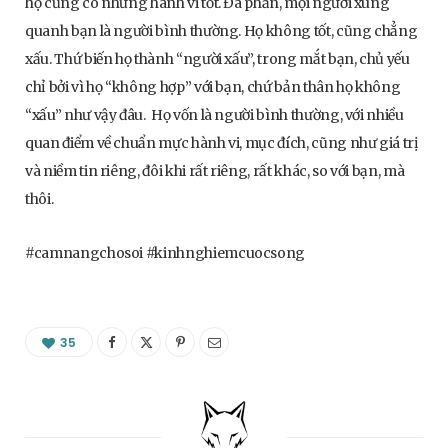
họ cũng có những hành vi tốt. Đa phần, mọi người xung
quanh bạn là người bình thường. Họ không tốt, cũng chẳng
xấu. Thứ biến họ thành “người xấu”, trong mắt bạn, chủ yếu
chỉ bởi vì họ “không hợp” với bạn, chứ bản thân họ không
“xấu” như vậy đâu. Họ vốn là người bình thường, với nhiều
quan điểm về chuẩn mực hành vi, mục đích, cũng như giá trị
và niềm tin riêng, đôi khi rất riêng, rất khác, so với bạn, mà
thôi.
#camnangchosoi #kinhnghiemcuocsong
35