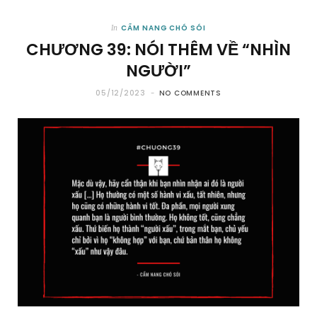
CẨM NANG CHÓ SÓI
In
CHƯƠNG 39: NÓI THÊM VỀ “NHÌN
NGƯỜI”
05/12/2023
NO COMMENTS