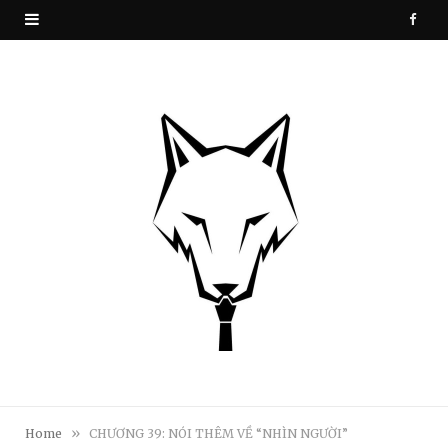
F
a
c
e
b
o
o
k
»
Home
CHƯƠNG 39: NÓI THÊM VỀ “NHÌN NGƯỜI”