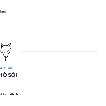
ilam
AUTHOR
HÓ SÓI
ATED POSTS