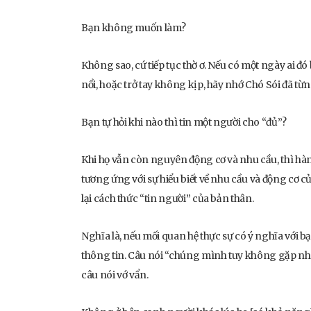
Bạn không muốn làm?
Không sao, cứ tiếp tục thờ ơ. Nếu có một ngày ai 
nổi, hoặc trở tay không kịp, hãy nhớ Chó Sói đã từng
Bạn tự hỏi khi nào thì tin một người cho “đủ”?
Khi họ vẫn còn nguyên động cơ và nhu cầu, thì hành
tương ứng với sự hiểu biết về nhu cầu và động cơ củ
lại cách thức “tin người” của bản thân.
Nghĩa là, nếu mối quan hệ thực sự có ý nghĩa với b
thông tin. Câu nói “chúng mình tuy không gặp n
câu nói vớ vẩn.