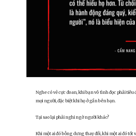
Nghe có vẻ cực đoan, khi bạn vô tình đọc phải tiêu
mọi người, đặc biệt khi họ ở gần bên bạn.
Tại sao lại phải nghi ngờ người khác?
Khi một ai đó bỗng dưng thay đổi, khi một ai đó tốt 