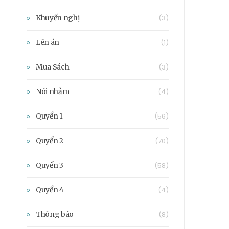
Khuyến nghị
(3)
Lên án
(1)
Mua Sách
(3)
Nói nhảm
(4)
Quyển 1
(56)
Quyển 2
(70)
Quyển 3
(58)
Quyển 4
(4)
Thông báo
(8)