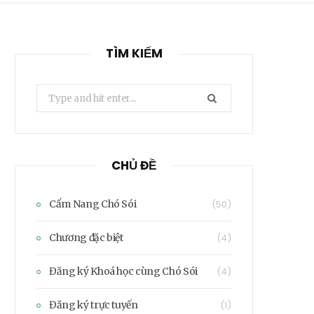
TÌM KIẾM
Search
for:
CHỦ ĐỀ
Cẩm Nang Chó Sói
(50)
Chương đặc biệt
(4)
Đăng ký Khoá học cùng Chó Sói
(4)
Đăng ký trực tuyến
(1)