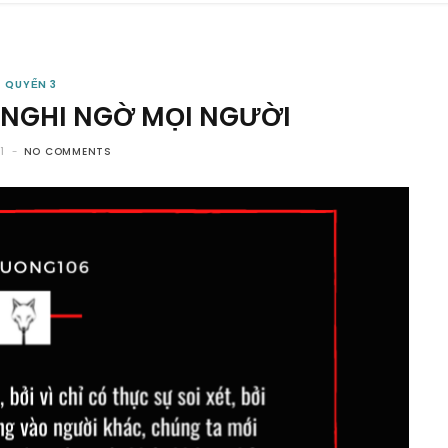
QUYỂN 3
 NGHI NGỜ MỌI NGƯỜI
1
NO COMMENTS