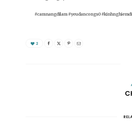
#camnangdilam #yeudancongs0 #kinhnghiemd
2
C
REL