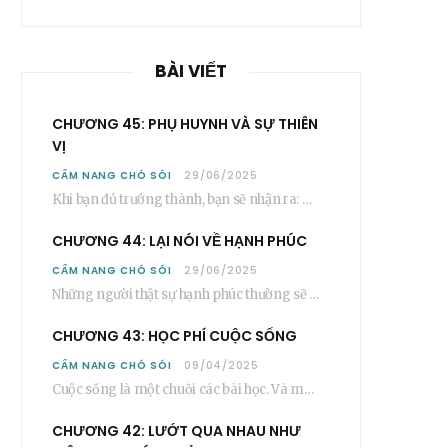
BÀI VIẾT
CHƯƠNG 45: PHỤ HUYNH VÀ SỰ THIÊN
VỊ
CẨM NANG CHÓ SÓI
29/06/2025
Khi bạn đủ trưởng thành, bạn sẽ nhận ra: Phần lớn các bậc phụ huynh…
CHƯƠNG 44: LẠI NÓI VỀ HẠNH PHÚC
CẨM NANG CHÓ SÓI
29/06/2025
Những người thật sự hạnh phúc thường sẽ không nói cụ thể rằng bạn “phải”…
CHƯƠNG 43: HỌC PHÍ CUỘC SỐNG
CẨM NANG CHÓ SÓI
09/04/2025
Cuộc sống là một chuỗi các bài học. Và mỗi người, sẽ phải học rất…
CHƯƠNG 42: LƯỚT QUA NHAU NHƯ