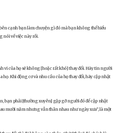
đó bên cạnh bạn làm chuyện gì đó mà bạn không thể hiểu
 nói về việc này rồi.
 vi của họ sẽ không [hoặc rất khó] thay đổi. Hãy tin người
a họ. Khi động cơ và nhu cầu của họ thay đổi, hãy cập nhật
ạn, bạn phải [thường xuyên] gặp gỡ người đó để cập nhật
hau mười năm nhưng vẫn thân nhau như ngày xưa”, là một