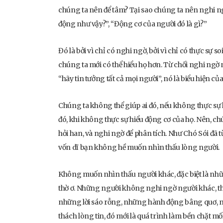
chúng ta nên để tâm? Tại sao chúng ta nên nghi ngờ
động như vậy?”, “Động cơ của người đó là gì?”
Đó là bởi vì chỉ có nghi ngờ, bởi vì chỉ có thực sự 
chúng ta mới có thể hiểu họ hơn. Từ chối nghi ngờ
“hãy tin tưởng tất cả mọi người”, nó là biểu hiện của 
Chúng ta không thể giúp ai đó, nếu không thực sự 
đó, khi không thực sự hiểu động cơ của họ. Nên, ch
hỏi han, và nghi ngờ để phân tích. Như Chó Sói đã
vốn dĩ bạn không hề muốn nhìn thấu lòng người.
Không muốn nhìn thấu người khác, đặc biệt là nhữn
thờ ơ. Những người không nghi ngờ người khác, thoạ
những lời sáo rỗng, những hành động bâng quơ, nhữn
thách lòng tin, đó mới là quá trình làm bền chặt mố