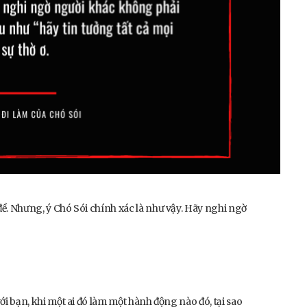
 đề. Nhưng, ý Chó Sói chính xác là như vậy. Hãy nghi ngờ
với bạn, khi một ai đó làm một hành động nào đó, tại sao