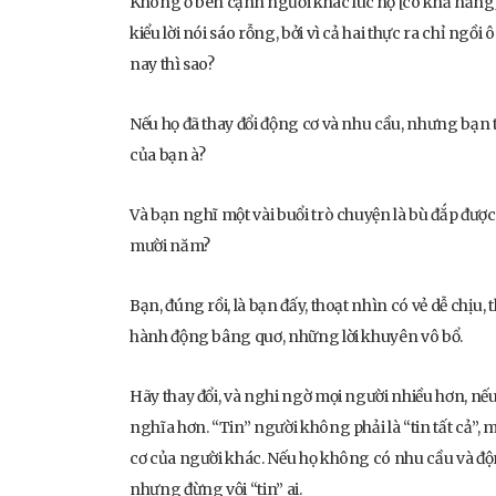
Không ở bên cạnh người khác lúc họ [có khả năng] 
kiểu lời nói sáo rỗng, bởi vì cả hai thực ra chỉ ngồ
nay thì sao?
Nếu họ đã thay đổi động cơ và nhu cầu, nhưng bạn t
của bạn à?
Và bạn nghĩ một vài buổi trò chuyện là bù đắp đượ
mười năm?
Bạn, đúng rồi, là bạn đấy, thoạt nhìn có vẻ dễ chịu
hành động bâng quơ, những lời khuyên vô bổ.
Hãy thay đổi, và nghi ngờ mọi người nhiều hơn, n
nghĩa hơn. “Tin” người không phải là “tin tất cả”, 
cơ của người khác. Nếu họ không có nhu cầu và độn
nhưng đừng vội “tin” ai.