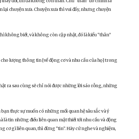
thay đổi, thì đã không còn thân. Chữ “thân” đó chính là
i ôn lại chuyện xưa. Chuyện xưa thì vui đấy, nhưng chuyện
hì không biết, và không còn cập nhật, đó là kiểu “thân”
c cho lượng thông tin [về động cơ và nhu cầu của họ] trong
, thật ra sau cùng sẽ chỉ nói được những lời sáo rỗng, những
ếu bạn thực sự muốn có những mối quan hệ sâu sắc và ý
mà là tin những điều liên quan mật thiết tới nhu cầu và động
g cơ gì liên quan, thì đừng “tin”. Hãy cứ nghe và nghiệm,