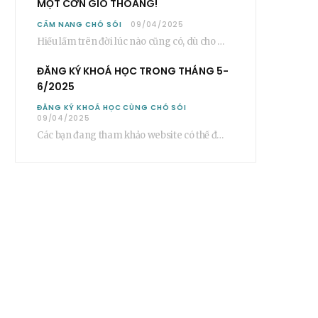
MỘT CƠN GIÓ THOẢNG!
CẨM NANG CHÓ SÓI
09/04/2025
Hiểu lầm trên đời lúc nào cũng có, dù cho nó ở trong một mối…
ĐĂNG KÝ KHOÁ HỌC TRONG THÁNG 5-
6/2025
ĐĂNG KÝ KHOÁ HỌC CÙNG CHÓ SÓI
09/04/2025
Các bạn đang tham khảo website có thể đăng ký các khoá học cơ bản…