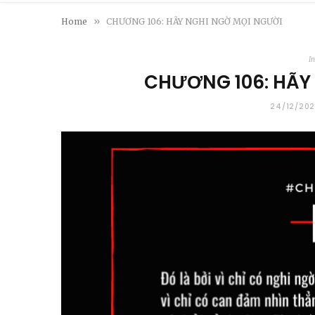
»
Home
CHƯƠNG 106: HÃY NGHI NGỜ MỌI NGƯỜI
In
CHƯƠNG 106: HÃY
24/12/202