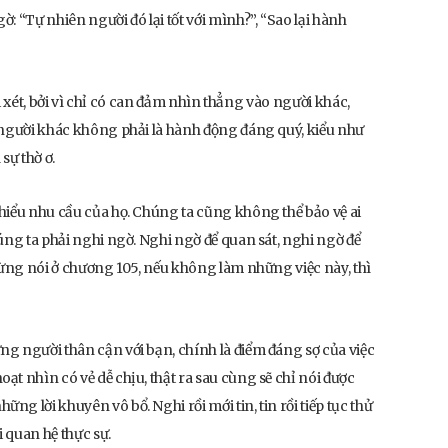
: “Tự nhiên người đó lại tốt với mình?”, “Sao lại hành
soi xét, bởi vì chỉ có can đảm nhìn thẳng vào người khác,
 người khác không phải là hành động đáng quý, kiểu như
sự thờ ơ.
hiểu nhu cầu của họ. Chúng ta cũng không thể bảo vệ ai
úng ta phải nghi ngờ. Nghi ngờ để quan sát, nghi ngờ để
 từng nói ở chương 105, nếu không làm những việc này, thì
g người thân cận với bạn, chính là điểm đáng sợ của việc
t nhìn có vẻ dễ chịu, thật ra sau cùng sẽ chỉ nói được
g lời khuyên vô bổ. Nghi rồi mới tin, tin rồi tiếp tục thử
i quan hệ thực sự.