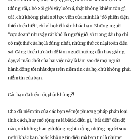
(đúng rồi, Chó Sói giỏi vậy luôn á, thật không khiêm tốn gì
cả), chứ không phải nói học viên của mình là “đồ phiến diện,
thiếu hiểu biết”, chỉ vì họ kết luận khác bạn. Những người
“cực đoan” như vậy rất khó là người giỏi, vì trong đầu họ chỉ
có một thứ của họ là đúng nhất, những thứ còn lại toàn điều
sai. Càng thiếu tư cách để làm người hướng dẫn hay giảng
dạy, vì mấu chốt của hai việc này là làm sao để mọi người
hành động tốt nhất dựa trên niềm tin của họ, chứ không phải
niềm tin của bạn.
Các bạn đã hiểu rồi, phải không?!
Cho dù niềm tin của các bạn về một phương pháp phân loại
tính cách, hay mở rộng ra là bất kì điều gì, “bất diệt” đến độ
nào, nó không bao giờ đồng nghĩa rằng những người suy
nghĩ khác bạn, hoặc không tin điều mà bạn tin là những