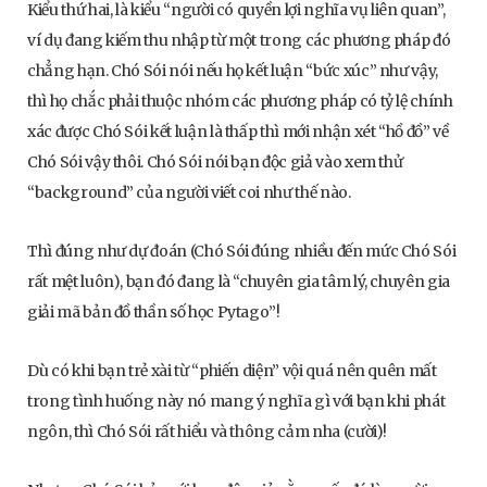
Kiểu thứ hai, là kiểu “người có quyền lợi nghĩa vụ liên quan”,
ví dụ đang kiếm thu nhập từ một trong các phương pháp đó
chẳng hạn. Chó Sói nói nếu họ kết luận “bức xúc” như vậy,
thì họ chắc phải thuộc nhóm các phương pháp có tỷ lệ chính
xác được Chó Sói kết luận là thấp thì mới nhận xét “hồ đồ” về
Chó Sói vậy thôi. Chó Sói nói bạn độc giả vào xem thử
“background” của người viết coi như thế nào.
Thì đúng như dự đoán (Chó Sói đúng nhiều đến mức Chó Sói
rất mệt luôn), bạn đó đang là “chuyên gia tâm lý, chuyên gia
giải mã bản đồ thần số học Pytago”!
Dù có khi bạn trẻ xài từ “phiến diện” vội quá nên quên mất
trong tình huống này nó mang ý nghĩa gì với bạn khi phát
ngôn, thì Chó Sói rất hiểu và thông cảm nha (cười)!