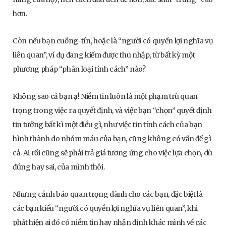
hơn.
Còn nếu bạn cuồng-tín, hoặc là “người có quyền lợi nghĩa vụ
liên quan”, ví dụ đang kiếm được thu nhập, từ bất kỳ một
phương pháp “phân loại tính cách” nào?
Không sao cả bạn ạ! Niềm tin luôn là một phạm trù quan
trọng trong việc ra quyết định, và việc bạn “chọn” quyết định
tin tưởng bất kì một điều gì, như việc tin tính cách của bạn
hình thành do nhóm máu của bạn, cũng không có vấn đề gì
cả. Ai rồi cũng sẽ phải trả giá tương ứng cho việc lựa chọn, dù
đúng hay sai, của mình thôi.
Nhưng cảnh báo quan trọng dành cho các bạn, đặc biệt là
các bạn kiểu “người có quyền lợi nghĩa vụ liên quan”, khi
phát hiện ai đó có niềm tin hay nhận định khác mình về các