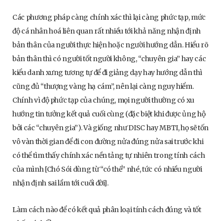
Các phương pháp càng chính xác thì lại càng phức tạp, mức
độ cá nhân hoá liên quan rất nhiều tới khả năng nhận định
bản thân của người thực hiện hoặc người hướng dẫn. Hiểu rõ
bản thân thì có người tốt người không, “chuyên gia” hay các
kiểu danh xưng tương tự để đi giảng dạy hay hướng dẫn thì
cũng đủ “thượng vàng hạ cám”, nên lại càng nguy hiểm.
Chính vì độ phức tạp của chúng, mọi người thường có xu
hướng tin tưởng kết quả cuối cùng (đặc biệt khi được ủng hộ
bởi các “chuyên gia”). Và giống như DISC hay MBTI, họ sẽ tốn
vô vàn thời gian để đi con đường nửa đúng nửa sai trước khi
có thể tìm thấy chính xác nền tảng tự nhiên trong tính cách
của mình [Chó Sói dùng từ “có thể” nhé, tức có nhiều người
nhận định sai lầm tới cuối đời].
Làm cách nào để có kết quả phân loại tính cách đúng và tốt