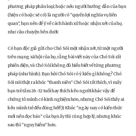
phương pháp phân loại; hoặc nếu người hướng dẫn của bạn
(hiện có hoặc sẽ có) là người có “quyền lợi nghĩa vụ liên
quan”, bạn nên để ý về cách hành xử hoặc nhận xét của họ,
như câu chuyện bên dưới:
Có bạn độc giả gửi cho Chó Sói một nhận xét, từ một người
trên mạng xã hội của họ, rằng bài viết này của Chó Sói rất
phiến diện, và Chó Sói không đủ hiểu biết về từng phương
pháp (như hình). Bạn hỏi Chó Sói có ý kiến gì không? Chó
Sói nói thật ra khúc “thanh niên” Chó Sói rất thích, vì mấy
bạn trẻ tầm 26-32 tuổi hay thích kêu người khác vậy để
chứng tỏ mình có kinh nghiệm hơn, nhưng Chó Sói thấy ai
kêu mình trẻ đều đúng hết!:)) Khúc “ngày nay có kiến thức
mới nên đọc báo” của bạn ấy thì cũng hợp lý, nhưng khúc
sau thì “nguy hiểm” hơn.