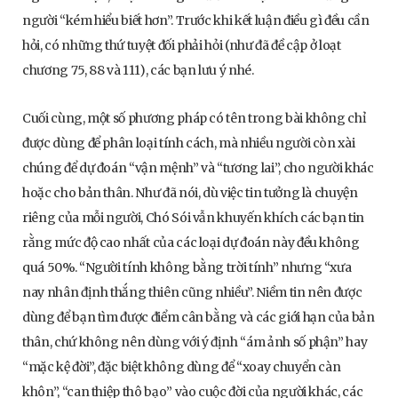
người “kém hiểu biết hơn”. Trước khi kết luận điều gì đều cần
hỏi, có những thứ tuyệt đối phải hỏi (như đã đề cập ở loạt
chương 75, 88 và 111), các bạn lưu ý nhé.
Cuối cùng, một số phương pháp có tên trong bài không chỉ
được dùng để phân loại tính cách, mà nhiều người còn xài
chúng để dự đoán “vận mệnh” và “tương lai”, cho người khác
hoặc cho bản thân. Như đã nói, dù việc tin tưởng là chuyện
riêng của mỗi người, Chó Sói vẫn khuyến khích các bạn tin
rằng mức độ cao nhất của các loại dự đoán này đều không
quá 50%. “Người tính không bằng trời tính” nhưng “xưa
nay nhân định thắng thiên cũng nhiều”. Niềm tin nên được
dùng để bạn tìm được điểm cân bằng và các giới hạn của bản
thân, chứ không nên dùng với ý định “ám ảnh số phận” hay
“mặc kệ đời”, đặc biệt không dùng để “xoay chuyển càn
khôn”, “can thiệp thô bạo” vào cuộc đời của người khác, các