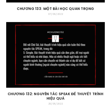
CHƯƠNG 133: MỘT BÀI HỌC QUAN TRỌNG
07/06/2022
CHƯƠNG 132: NGUYÊN TẮC SPEAK ĐỂ THUYẾT TRÌNH
HIỆU QUẢ
25/05/2022