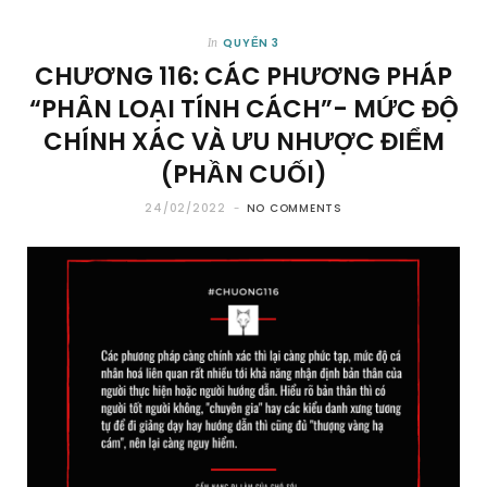
QUYỂN 3
In
CHƯƠNG 116: CÁC PHƯƠNG PHÁP
“PHÂN LOẠI TÍNH CÁCH”- MỨC ĐỘ
CHÍNH XÁC VÀ ƯU NHƯỢC ĐIỂM
(PHẦN CUỐI)
24/02/2022
NO COMMENTS