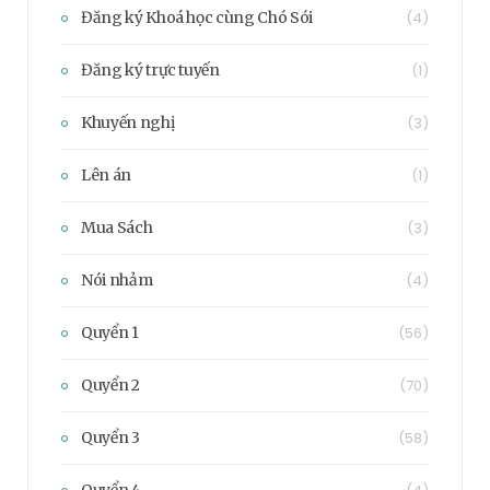
Đăng ký Khoá học cùng Chó Sói
(4)
Đăng ký trực tuyến
(1)
Khuyến nghị
(3)
Lên án
(1)
Mua Sách
(3)
Nói nhảm
(4)
Quyển 1
(56)
Quyển 2
(70)
Quyển 3
(58)
Quyển 4