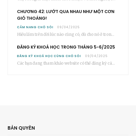
CHƯƠNG 42: LƯỚT QUA NHAU NHƯ MỘT CƠN
GIÓ THOẢNG!
CẨM NANG CHÓ SÓI
09/04/2025
Hiểu lầm trên đời lúc nào cũng có, dù cho nó ở trong một mối…
ĐĂNG KÝ KHOÁ HỌC TRONG THÁNG 5-6/2025
ĐĂNG KÝ KHOÁ HỌC CÙNG CHÓ SÓI
09/04/2025
Các bạn đang tham khảo website có thể đăng ký các khoá học cơ bản…
BẢN QUYỀN