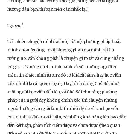
Nhưng Chó Sói bảo với bạn độc giả, rằng nếu đó là người
hướng dẫn bạn, thì bạn nên cân nhắc lại.
Tại sao?
Tất nhiên chuyện mình kiếm lợi từ một phương pháp, hoặc
mình chọn “cuồng” một phương pháp mà mình rất tin
tưởng nó, vốn không phải là chuyện gì to tát và cũng chẳng
có gì sai. Nhưng cách mình hành xử với những người có
niềm tin khác mình (trong đó có khách hàng hay học viên
của mình) là rất quan trọng. Hãy hình dung Chó Sói như
một người học viên đến lớp, và Chó Sói cho rằng phương
pháp của người dạy không chính xác, thì chuyện những
người hướng dẫn giỏi làm, là tìm hiểu lý do vì sao học viên
của mình lại đưa ra kết luận, có những khả năng lớn nào dẫn
đến kết luận, phân tích điểm được và chưa được (theo quan
điểm của mình) ở kết luận, giống như Chó Sói làm ở trên