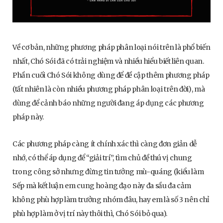
Về cơ bản, những phương pháp phân loại nói trên là phổ biến
nhất, Chó Sói đã có trải nghiệm và nhiều hiểu biết liên quan.
Phần cuối Chó Sói không dùng để đề cập thêm phương pháp
(tất nhiên là còn nhiều phương pháp phân loại trên đời), mà
dùng để cảnh báo những người đang áp dụng các phương
pháp này.
Các phương pháp càng ít chính xác thì càng đơn giản dễ
nhớ, có thể áp dụng để “giải trí”, tìm chủ đề thú vị chung
trong công sở nhưng đừng tin tưởng mù-quáng (kiểu làm
Sếp mà kết luận em cung hoàng đạo này đa sầu đa cảm
không phù hợp làm trưởng nhóm đâu, hay em là số 3 nên chỉ
phù hợp làm ở vị trí này thôi thì, Chó Sói bỏ qua).