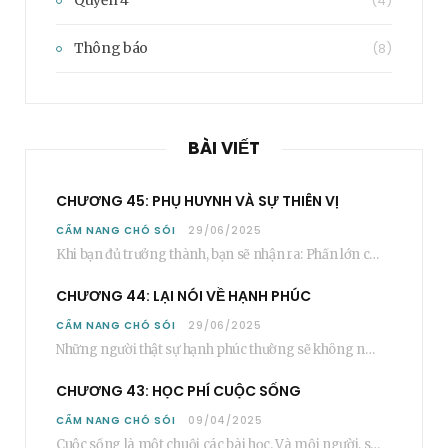
(4)
Thông báo
(8)
BÀI VIẾT
CHƯƠNG 45: PHỤ HUYNH VÀ SỰ THIÊN VỊ
CẨM NANG CHÓ SÓI
29/06/2025
Khi bạn đủ trưởng thành, bạn sẽ nhận ra: Phần lớn các bậc phụ huynh…
CHƯƠNG 44: LẠI NÓI VỀ HẠNH PHÚC
CẨM NANG CHÓ SÓI
29/06/2025
Những người thật sự hạnh phúc thường sẽ không nói cụ thể rằng bạn “phải”…
CHƯƠNG 43: HỌC PHÍ CUỘC SỐNG
CẨM NANG CHÓ SÓI
09/04/2025
Cuộc sống là một chuỗi các bài học. Và mỗi người, sẽ phải học rất…