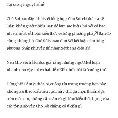
Tại sao lại nguy hiểm?
Chó Sói bảo đây là bài viết tổng hợp, Chó Sói chỉ đưa ra kết
luận, không viết nhiều. Bạn đó làm sao biết Chó Sói có bao
nhiêu hiểu biết hoặc kiến thức về từng phương pháp?! Bạn đó
cũng không hỏi Chó Sói vì sao Chó Sói kết luận cho từng
phương pháp như vậy, thì nhận xét bằng điều gì?
Nên Chó Sói trả lời độc giả, rằng những người kết luận
nhanh như vậy chỉ có hai kiểu: Kiểu thứ nhất là “cuồng tín”.
Đừng hiểu lầm ý Chó Sói, cuồng tín trong trường hợp này
không xài theo kiểu tiêu cực, mà ý chỉ lựa chọn thuần dựa
trên niềm tin, không cần căn cứ gì. Như kiểu thờ phụng của
các tôn giáo vậy. Chó Sói chẳng có ý kiến gì.