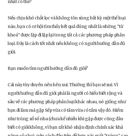
nhất có thể?
Nếu chịu khó chắt lọc và không tôn sùng bất kỳ một thể loại
nào, bạn có cơ hội tìm thấy kết quả đúng nhất là những “từ
khoá” được lặp đi lặp lại trong tất cả các phương pháp phân
loại. Đây là cách tốt nhất nếu không có người hướng dẫn đủ
giỏi.
Bạn muốn tìm người hướng dẫn đủ giỏi?
Cái này tùy duyên nên hên xui. Thường thì bạn sẽ xui. Vì
người hướng dẫn đủ giỏi phải là người có hiểu biết rộng và
sâu về các phương pháp phân loại khác nhau, nó giống như
bạn đi làm mà gặp Sếp vừa có tâm vừa có tầm vậy đó. Hiếm
như trúng xổ số nha (chưa kể nhiều khi gặp được cũng đâu
biết có giỏi không, vì bạn rất khó nhận định chính xác khả
năng của họ), nên cách đầu tiên dễ hơn, xác suất “trúng” cao