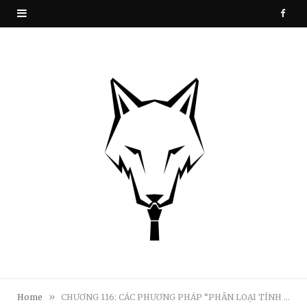
F
a
c
e
b
o
o
k
»
Home
CHƯƠNG 116: CÁC PHƯƠNG PHÁP “PHÂN LOẠI TÍNH CÁCH”- MỨC ĐỘ CHÍNH XÁC VÀ ƯU NHƯỢC ĐIỂM (PHẦN CUỐI)