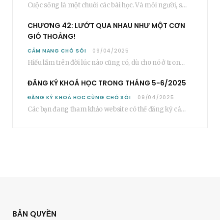
Cuộc sống là một chuỗi các bài học. Và mỗi người, sẽ phải học rất…
CHƯƠNG 42: LƯỚT QUA NHAU NHƯ MỘT CƠN
GIÓ THOẢNG!
CẨM NANG CHÓ SÓI
09/04/2025
Hiểu lầm trên đời lúc nào cũng có, dù cho nó ở trong một mối…
ĐĂNG KÝ KHOÁ HỌC TRONG THÁNG 5-6/2025
ĐĂNG KÝ KHOÁ HỌC CÙNG CHÓ SÓI
09/04/2025
Các bạn đang tham khảo website có thể đăng ký các khoá học cơ bản…
BẢN QUYỀN