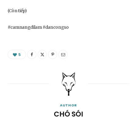
(Còn tiếp)
#camnangdilam #dancongso
5
AUTHOR
CHÓ SÓI