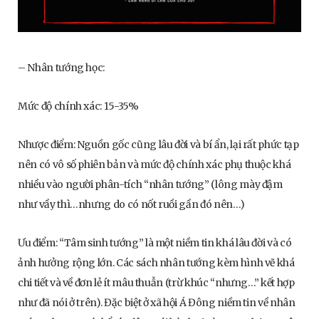
– Nhân tướng học:
Mức độ chính xác: 15-35%
Nhược điểm: Nguồn gốc cũng lâu đời và bí ẩn, lại rất phức tạp
nên có vô số phiên bản và mức độ chính xác phụ thuộc khá
nhiều vào người phân-tích “nhân tướng” (lông mày đậm
như vầy thì…nhưng do có nốt ruồi gần đó nên…)
Ưu điểm: “Tâm sinh tướng” là một niềm tin khá lâu đời và có
ảnh hưởng rộng lớn. Các sách nhân tướng kèm hình vẽ khá
chi tiết và về đơn lẻ ít mâu thuẫn (trừ khúc “nhưng…” kết hợp
như đã nói ở trên). Đặc biệt ở xã hội Á Đông niềm tin về nhân