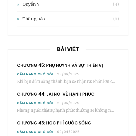
Quyển 4
(4)
Thông báo
(8)
BÀI VIẾT
CHƯƠNG 45: PHỤ HUYNH VÀ SỰ THIÊN VỊ
CẨM NANG CHÓ SÓI
29/06/2025
Khi bạn đủ trưởng thành, bạn sẽ nhận ra: Phần lớn các bậc phụ huynh…
CHƯƠNG 44: LẠI NÓI VỀ HẠNH PHÚC
CẨM NANG CHÓ SÓI
29/06/2025
Những người thật sự hạnh phúc thường sẽ không nói cụ thể rằng bạn “phải”…
CHƯƠNG 43: HỌC PHÍ CUỘC SỐNG
CẨM NANG CHÓ SÓI
09/04/2025