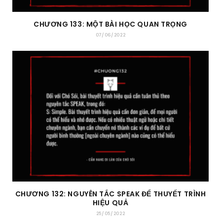
CHƯƠNG 133: MỘT BÀI HỌC QUAN TRỌNG
07/06/2022
CHƯƠNG 132: NGUYÊN TẮC SPEAK ĐỂ THUYẾT TRÌNH
HIỆU QUẢ
25/05/2022