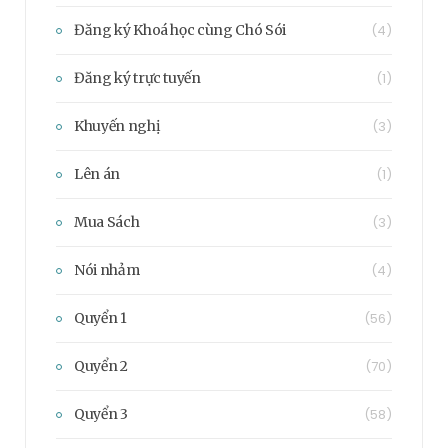
Đăng ký Khoá học cùng Chó Sói
(4)
Đăng ký trực tuyến
(1)
Khuyến nghị
(3)
Lên án
(1)
Mua Sách
(3)
Nói nhảm
(4)
Quyển 1
(56)
Quyển 2
(70)
Quyển 3
(58)