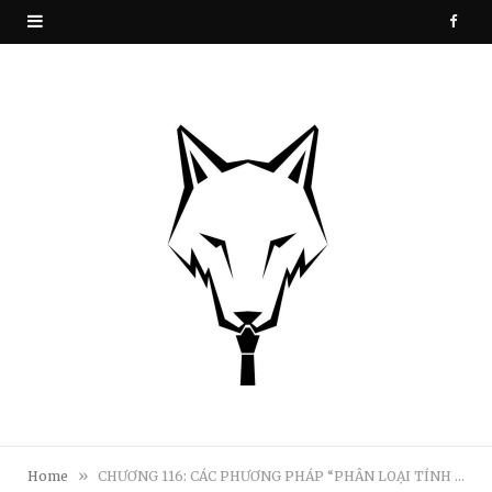
F
a
c
e
b
o
o
k
»
Home
CHƯƠNG 116: CÁC PHƯƠNG PHÁP “PHÂN LOẠI TÍNH CÁCH” – MỨC ĐỘ CHÍNH XÁC VÀ ƯU NHƯỢC ĐIỂM (TIẾP THEO)