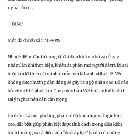
ngừa rủi ro”.
– DISC:
Mức độ chính xác: 40-70%
Nhược điểm: Các từ dùng để đại diện khá mơ hồ và dễ gây
nhầm lẫn khi thực hiện, khiến đa phần mọi người dễ trả lời sai
hoặc trả lời theo cái mình muốn hơn là hành vi thực tế. Nếu
không được hướng dẫn đúng sẽ gây ra ngộ nhận cao. Bộ câu
hỏi cũng khá phức tạp. Các phiên bản Việt hoá có thể bị dịch
sai ý nghĩa nên cần cẩn trọng.
Ưu điểm: Là một phương pháp có độ khoa học và logic khá
cao, đặc biệt giúp phân biệt được tính cách trong điều kiện
bình thường và cả điều kiện “dưới áp lực” (ví dụ có những