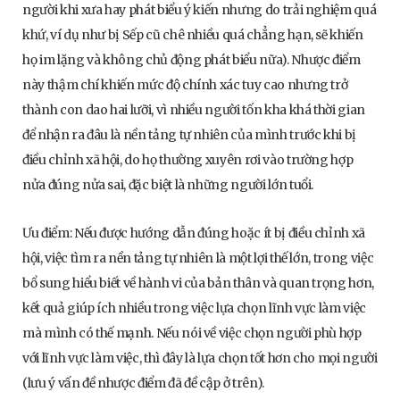
người khi xưa hay phát biểu ý kiến nhưng do trải nghiệm quá
khứ, ví dụ như bị Sếp cũ chê nhiều quá chẳng hạn, sẽ khiến
họ im lặng và không chủ động phát biểu nữa). Nhược điểm
này thậm chí khiến mức độ chính xác tuy cao nhưng trở
thành con dao hai lưỡi, vì nhiều người tốn kha khá thời gian
để nhận ra đâu là nền tảng tự nhiên của mình trước khi bị
điều chỉnh xã hội, do họ thường xuyên rơi vào trường hợp
nửa đúng nửa sai, đặc biệt là những người lớn tuổi.
Ưu điểm: Nếu được hướng dẫn đúng hoặc ít bị điều chỉnh xã
hội, việc tìm ra nền tảng tự nhiên là một lợi thế lớn, trong việc
bổ sung hiểu biết về hành vi của bản thân và quan trọng hơn,
kết quả giúp ích nhiều trong việc lựa chọn lĩnh vực làm việc
mà mình có thế mạnh. Nếu nói về việc chọn người phù hợp
với lĩnh vực làm việc, thì đây là lựa chọn tốt hơn cho mọi người
(lưu ý vấn đề nhược điểm đã đề cập ở trên).