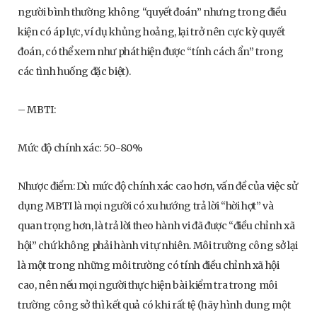
người bình thường không “quyết đoán” nhưng trong điều
kiện có áp lực, ví dụ khủng hoảng, lại trở nên cực kỳ quyết
đoán, có thể xem như phát hiện được “tính cách ẩn” trong
các tình huống đặc biệt).
– MBTI:
Mức độ chính xác: 50-80%
Nhược điểm: Dù mức độ chính xác cao hơn, vấn đề của việc sử
dụng MBTI là mọi người có xu hướng trả lời “hời hợt” và
quan trọng hơn, là trả lời theo hành vi đã được “điều chỉnh xã
hội” chứ không phải hành vi tự nhiên. Môi trường công sở lại
là một trong những môi trường có tính điều chỉnh xã hội
cao, nên nếu mọi người thực hiện bài kiểm tra trong môi
trường công sở thì kết quả có khi rất tệ (hãy hình dung một