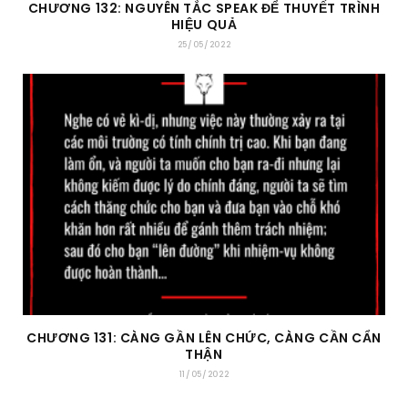
CHƯƠNG 132: NGUYÊN TẮC SPEAK ĐỂ THUYẾT TRÌNH
HIỆU QUẢ
25/05/2022
CHƯƠNG 131: CÀNG GẦN LÊN CHỨC, CÀNG CẦN CẨN
THẬN
11/05/2022