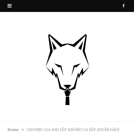
F
a
c
e
b
o
o
k
»
Home
CHƯƠNG 124: KHI SẾP KHÔNG ƯA SẾP (PHẦN ĐẦU)