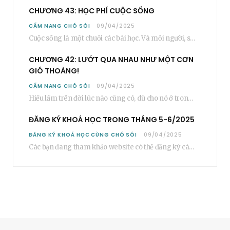
CHƯƠNG 43: HỌC PHÍ CUỘC SỐNG
CẨM NANG CHÓ SÓI
09/04/2025
Cuộc sống là một chuỗi các bài học. Và mỗi người, sẽ phải học rất…
CHƯƠNG 42: LƯỚT QUA NHAU NHƯ MỘT CƠN
GIÓ THOẢNG!
CẨM NANG CHÓ SÓI
09/04/2025
Hiểu lầm trên đời lúc nào cũng có, dù cho nó ở trong một mối…
ĐĂNG KÝ KHOÁ HỌC TRONG THÁNG 5-6/2025
ĐĂNG KÝ KHOÁ HỌC CÙNG CHÓ SÓI
09/04/2025
Các bạn đang tham khảo website có thể đăng ký các khoá học cơ bản…