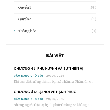
Quyển 3
(58)
Quyển 4
(4)
Thông báo
(8)
BÀI VIẾT
CHƯƠNG 45: PHỤ HUYNH VÀ SỰ THIÊN VỊ
CẨM NANG CHÓ SÓI
29/06/2025
Khi bạn đủ trưởng thành, bạn sẽ nhận ra: Phần lớn các bậc phụ huynh…
CHƯƠNG 44: LẠI NÓI VỀ HẠNH PHÚC
CẨM NANG CHÓ SÓI
29/06/2025
Những người thật sự hạnh phúc thường sẽ không nói cụ thể rằng bạn “phải”…