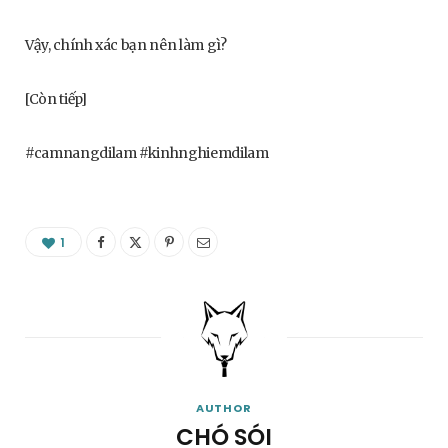
Vậy, chính xác bạn nên làm gì?
[Còn tiếp]
#camnangdilam #kinhnghiemdilam
1
AUTHOR
CHÓ SÓI