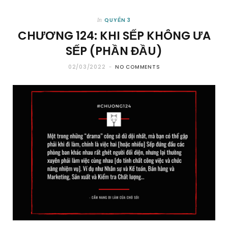
QUYỂN 3
In
CHƯƠNG 124: KHI SẾP KHÔNG ƯA
SẾP (PHẦN ĐẦU)
02/03/2022
NO COMMENTS