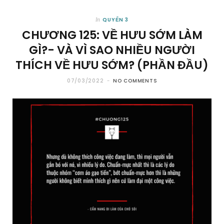
QUYỂN 3
In
CHƯƠNG 125: VỀ HƯU SỚM LÀM
GÌ?- VÀ VÌ SAO NHIỀU NGƯỜI
THÍCH VỀ HƯU SỚM? (PHẦN ĐẦU)
07/03/2022
NO COMMENTS