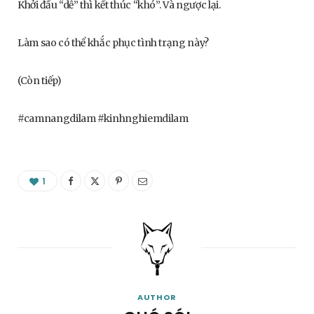
Khởi đầu “dễ” thì kết thúc “khó”. Và ngược lại.
Làm sao có thể khắc phục tình trạng này?
(Còn tiếp)
#camnangdilam #kinhnghiemdilam
1
AUTHOR