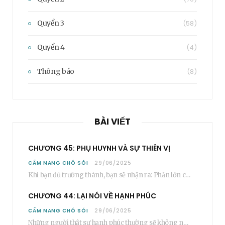
Quyển 3
(58)
Quyển 4
(4)
Thông báo
(8)
BÀI VIẾT
CHƯƠNG 45: PHỤ HUYNH VÀ SỰ THIÊN VỊ
CẨM NANG CHÓ SÓI
29/06/2025
Khi bạn đủ trưởng thành, bạn sẽ nhận ra: Phần lớn các bậc phụ huynh…
CHƯƠNG 44: LẠI NÓI VỀ HẠNH PHÚC
CẨM NANG CHÓ SÓI
29/06/2025
Những người thật sự hạnh phúc thường sẽ không nói cụ thể rằng bạn “phải”…