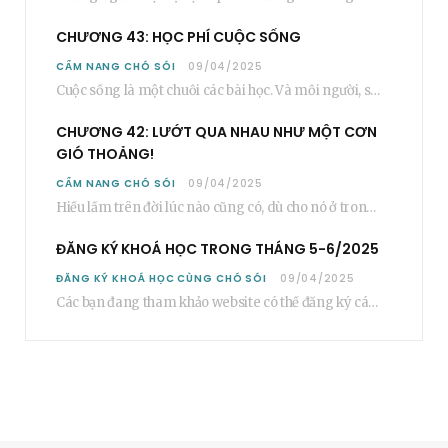
CHƯƠNG 43: HỌC PHÍ CUỘC SỐNG
CẨM NANG CHÓ SÓI
09/04/2025
Cuộc sống là một chuỗi các bài học. Và mỗi người, sẽ phải học rất…
CHƯƠNG 42: LƯỚT QUA NHAU NHƯ MỘT CƠN
GIÓ THOẢNG!
CẨM NANG CHÓ SÓI
09/04/2025
Hiểu lầm trên đời lúc nào cũng có, dù cho nó ở trong một mối…
ĐĂNG KÝ KHOÁ HỌC TRONG THÁNG 5-6/2025
ĐĂNG KÝ KHOÁ HỌC CÙNG CHÓ SÓI
09/04/2025
Các bạn đang tham khảo website có thể đăng ký các khoá học cơ bản…