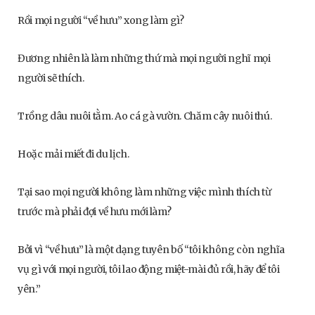
Rồi mọi người “về hưu” xong làm gì?
Đương nhiên là làm những thứ mà mọi người nghĩ mọi
người sẽ thích.
Trồng dâu nuôi tằm. Ao cá gà vườn. Chăm cây nuôi thú.
Hoặc mải miết đi du lịch.
Tại sao mọi người không làm những việc mình thích từ
trước mà phải đợi về hưu mới làm?
Bởi vì “về hưu” là một dạng tuyên bố “tôi không còn nghĩa
vụ gì với mọi người, tôi lao động miệt-mài đủ rồi, hãy để tôi
yên.”