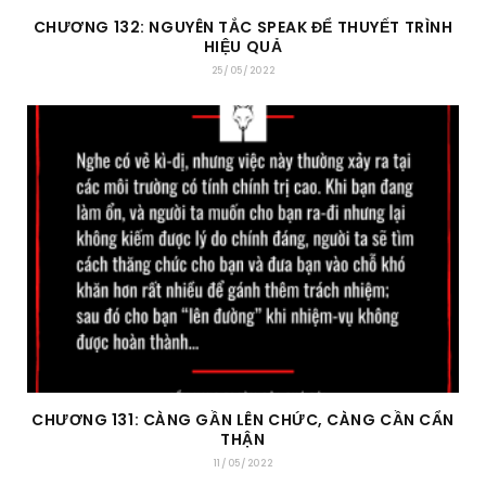
CHƯƠNG 132: NGUYÊN TẮC SPEAK ĐỂ THUYẾT TRÌNH
HIỆU QUẢ
25/05/2022
CHƯƠNG 131: CÀNG GẦN LÊN CHỨC, CÀNG CẦN CẨN
THẬN
11/05/2022