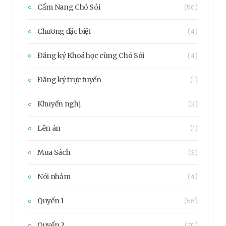
Cẩm Nang Chó Sói
(50)
Chương đặc biệt
(4)
Đăng ký Khoá học cùng Chó Sói
(4)
Đăng ký trực tuyến
(1)
Khuyến nghị
(3)
Lên án
(1)
Mua Sách
(3)
Nói nhảm
(4)
Quyển 1
(56)
Quyển 2
(70)