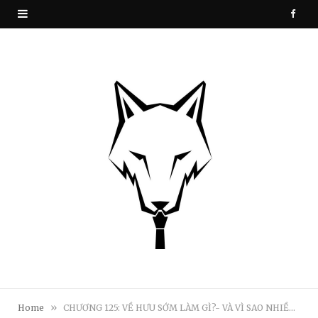
F
a
c
e
b
o
o
k
»
Home
CHƯƠNG 125: VỀ HƯU SỚM LÀM GÌ?- VÀ VÌ SAO NHIỀU NGƯỜI THÍCH VỀ HƯU SỚM? (PHẦN ĐẦU)