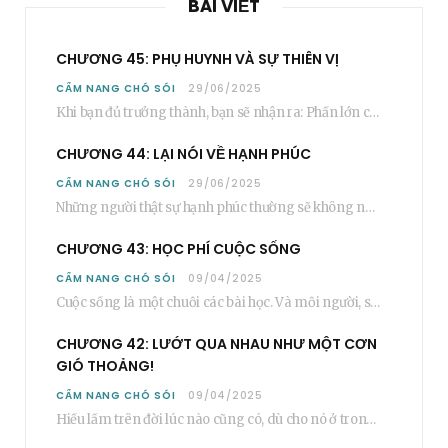
BÀI VIẾT
CHƯƠNG 45: PHỤ HUYNH VÀ SỰ THIÊN VỊ
CẨM NANG CHÓ SÓI
29/06/2025
Khi bạn đủ trưởng thành, bạn sẽ nhận ra: Phần lớn các bậc phụ huynh…
CHƯƠNG 44: LẠI NÓI VỀ HẠNH PHÚC
CẨM NANG CHÓ SÓI
29/06/2025
Những người thật sự hạnh phúc thường sẽ không nói cụ thể rằng bạn “phải”…
CHƯƠNG 43: HỌC PHÍ CUỘC SỐNG
CẨM NANG CHÓ SÓI
09/04/2025
Cuộc sống là một chuỗi các bài học. Và mỗi người, sẽ phải học rất…
CHƯƠNG 42: LƯỚT QUA NHAU NHƯ MỘT CƠN
GIÓ THOẢNG!
CẨM NANG CHÓ SÓI
09/04/2025
Hiểu lầm trên đời lúc nào cũng có, dù cho nó ở trong một mối…