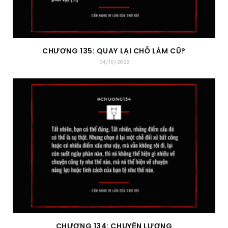
CHƯƠNG 135: QUAY LẠI CHỖ LÀM CŨ?
04/10/2022
CHƯƠNG 134: CHUYỆN LƯƠNG