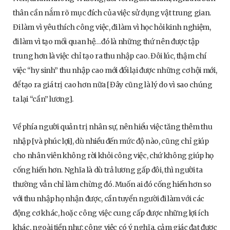
thân cần nắm rõ mục đích của việc sử dụng vật trung gian.
Đi làm vì yêu thích công việc, đi làm vì học hỏi kinh nghiệm,
đi làm vì tạo mối quan hệ…đó là những thứ nên được tập
trung hơn là việc chỉ tạo ra thu nhập cao. Đôi lúc, thậm chí
việc “hy sinh” thu nhập cao mới đổi lại được những cơ hội mới,
để tạo ra giá trị cao hơn nữa [Đây cũng là lý do vì sao chúng
ta lại “cần” lương].
Về phía người quản trị nhân sự, nên hiểu việc tăng thêm thu
nhập [và phúc lợi], dù nhiều đến mức độ nào, cũng chỉ giúp
cho nhân viên không rời khỏi công việc, chứ không giúp họ
cống hiến hơn. Nghĩa là dù trả lương gấp đôi, thì người ta
thường vẫn chỉ làm chừng đó. Muốn ai đó cống hiến hơn so
với thu nhập họ nhận được, cần tuyển người đi làm với các
động cơ khác, hoặc công việc cung cấp được những lợi ích
khác, ngoài tiền như: công việc có ý nghĩa, cảm giác đạt được