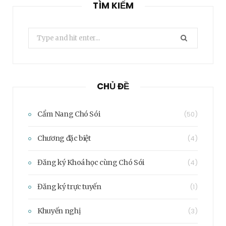
TÌM KIẾM
Search
for:
CHỦ ĐỀ
Cẩm Nang Chó Sói
(50)
Chương đặc biệt
(4)
Đăng ký Khoá học cùng Chó Sói
(4)
Đăng ký trực tuyến
(1)
Khuyến nghị
(3)