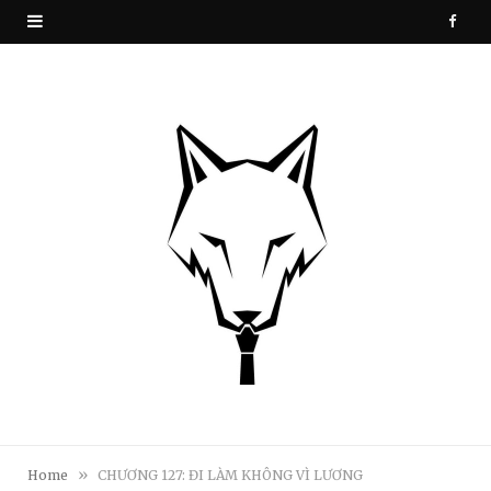
F
a
c
e
b
o
o
k
»
Home
CHƯƠNG 127: ĐI LÀM KHÔNG VÌ LƯƠNG