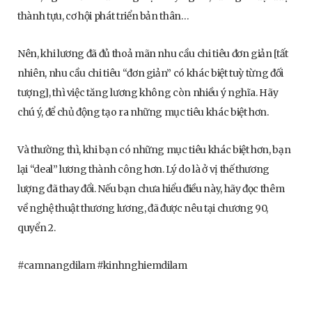
thành tựu, cơ hội phát triển bản thân…
Nên, khi lương đã đủ thoả mãn nhu cầu chi tiêu đơn giản [tất
nhiên, nhu cầu chi tiêu “đơn giản” có khác biệt tuỳ từng đối
tượng], thì việc tăng lương không còn nhiều ý nghĩa. Hãy
chú ý, để chủ động tạo ra những mục tiêu khác biệt hơn.
Và thường thì, khi bạn có những mục tiêu khác biệt hơn, bạn
lại “deal” lương thành công hơn. Lý do là ở vị thế thương
lượng đã thay đổi. Nếu bạn chưa hiểu điều này, hãy đọc thêm
về nghệ thuật thương lương, đã được nêu tại chương 90,
quyển 2.
#camnangdilam #kinhnghiemdilam