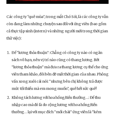
Các công ty “quê mùa”, trong mắt Chó Sói, là các công ty vẫn
còn đang làm những chuyện sau đối với ứng viên (bao gồm
cả thực tập sinh (intern) và những người mới trong thời gian
thử việc):
Để “lương thỏa thuận”: Chẳng có công ty nào có ngân
sách vô hạn, nên vị trí nào cũng có thang lương. Bớt
“lương thỏa thuận” mà đưa ra thang lương cụ thể cho ứng
viên tham khảo, đôi bên đỡ mất thời gian của nhau. Phỏng
vấn xong xuôi cái nói: “nhưng bên chị không trả được
mức tối thiểu mà em mong muốn”, quê hết sức quê!
Không tách lương với hoa hồng/tiền thưởng…: Để thu
nhập cao mà đó là do cộng lương với hoa hồng/tiền
thưởng… lại với mục đích “mồi chài” ứng viên là “kém