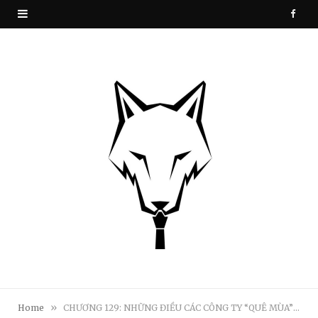
F
a
c
e
b
o
o
k
»
Home
CHƯƠNG 129: NHỮNG ĐIỀU CÁC CÔNG TY “QUÊ MÙA” VẪN CÒN LÀM ĐỐI VỚI ỨNG VIÊN