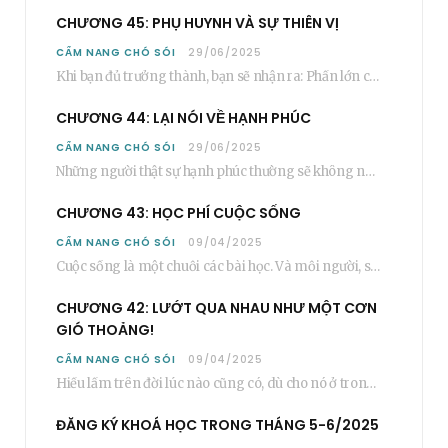
CHƯƠNG 45: PHỤ HUYNH VÀ SỰ THIÊN VỊ
CẨM NANG CHÓ SÓI
29/06/2025
Khi bạn đủ trưởng thành, bạn sẽ nhận ra: Phần lớn các bậc phụ huynh…
CHƯƠNG 44: LẠI NÓI VỀ HẠNH PHÚC
CẨM NANG CHÓ SÓI
29/06/2025
Những người thật sự hạnh phúc thường sẽ không nói cụ thể rằng bạn “phải”…
CHƯƠNG 43: HỌC PHÍ CUỘC SỐNG
CẨM NANG CHÓ SÓI
09/04/2025
Cuộc sống là một chuỗi các bài học. Và mỗi người, sẽ phải học rất…
CHƯƠNG 42: LƯỚT QUA NHAU NHƯ MỘT CƠN
GIÓ THOẢNG!
CẨM NANG CHÓ SÓI
09/04/2025
Hiểu lầm trên đời lúc nào cũng có, dù cho nó ở trong một mối…
ĐĂNG KÝ KHOÁ HỌC TRONG THÁNG 5-6/2025