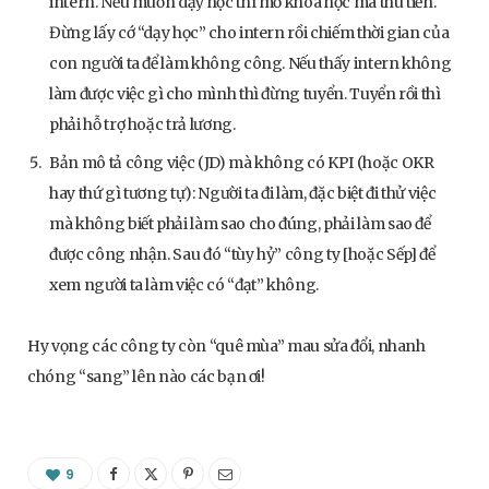
intern. Nếu muốn dạy học thì mở khoá học mà thu tiền.
Đừng lấy cớ “dạy học” cho intern rồi chiếm thời gian của
con người ta để làm không công. Nếu thấy intern không
làm được việc gì cho mình thì đừng tuyển. Tuyển rồi thì
phải hỗ trợ hoặc trả lương.
Bản mô tả công việc (JD) mà không có KPI (hoặc OKR
hay thứ gì tương tự): Người ta đi làm, đặc biệt đi thử việc
mà không biết phải làm sao cho đúng, phải làm sao để
được công nhận. Sau đó “tùy hỷ” công ty [hoặc Sếp] để
xem người ta làm việc có “đạt” không.
Hy vọng các công ty còn “quê mùa” mau sửa đổi, nhanh
chóng “sang” lên nào các bạn ơi!
9