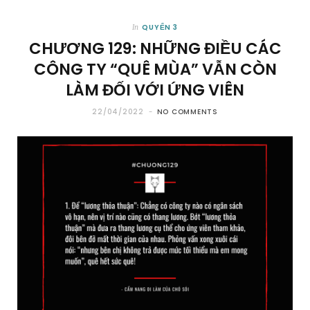
QUYỂN 3
In
CHƯƠNG 129: NHỮNG ĐIỀU CÁC
CÔNG TY “QUÊ MÙA” VẪN CÒN
LÀM ĐỐI VỚI ỨNG VIÊN
22/04/2022
NO COMMENTS