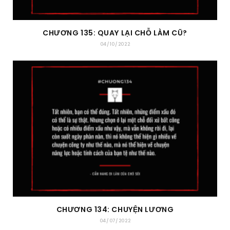
CHƯƠNG 135: QUAY LẠI CHỖ LÀM CŨ?
04/10/2022
CHƯƠNG 134: CHUYỆN LƯƠNG
04/07/2022