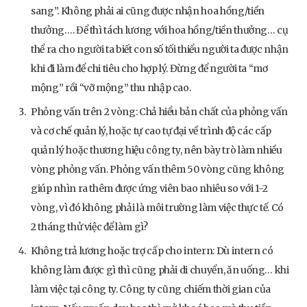
sang”. Không phải ai cũng được nhận hoa hồng/tiền
thưởng…. Để thì tách lương với hoa hồng/tiền thưởng… cụ
thể ra cho người ta biết con số tối thiểu người ta được nhận
khi đi làm để chi tiêu cho hợp lý. Đừng để người ta “mơ
mộng” rồi “vỡ mộng” thu nhập cao.
Phỏng vấn trên 2 vòng: Chả hiểu bản chất của phỏng vấn
và cơ chế quản lý, hoặc tự cao tự đại về trình độ các cấp
quản lý hoặc thương hiệu công ty, nên bày trò làm nhiều
vòng phỏng vấn. Phỏng vấn thêm 50 vòng cũng không
giúp nhìn ra thêm được ứng viên bao nhiêu so với 1-2
vòng, vì đó không phải là môi trường làm việc thực tế. Có
2 tháng thử việc để làm gì?
Không trả lương hoặc trợ cấp cho intern: Dù intern có
không làm được gì thì cũng phải di chuyển, ăn uống… khi
làm việc tại công ty. Công ty cũng chiếm thời gian của