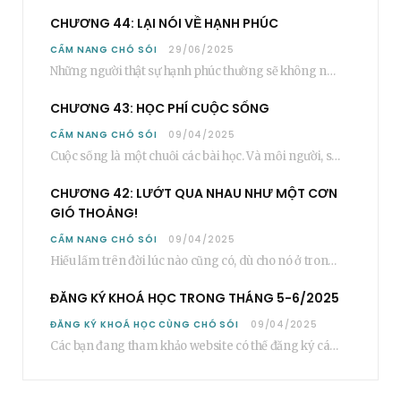
CHƯƠNG 44: LẠI NÓI VỀ HẠNH PHÚC
CẨM NANG CHÓ SÓI
29/06/2025
Những người thật sự hạnh phúc thường sẽ không nói cụ thể rằng bạn “phải”…
CHƯƠNG 43: HỌC PHÍ CUỘC SỐNG
CẨM NANG CHÓ SÓI
09/04/2025
Cuộc sống là một chuỗi các bài học. Và mỗi người, sẽ phải học rất…
CHƯƠNG 42: LƯỚT QUA NHAU NHƯ MỘT CƠN
GIÓ THOẢNG!
CẨM NANG CHÓ SÓI
09/04/2025
Hiểu lầm trên đời lúc nào cũng có, dù cho nó ở trong một mối…
ĐĂNG KÝ KHOÁ HỌC TRONG THÁNG 5-6/2025
ĐĂNG KÝ KHOÁ HỌC CÙNG CHÓ SÓI
09/04/2025
Các bạn đang tham khảo website có thể đăng ký các khoá học cơ bản…