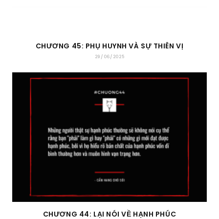
CHƯƠNG 45: PHỤ HUYNH VÀ SỰ THIÊN VỊ
29/06/2025
CHƯƠNG 44: LẠI NÓI VỀ HẠNH PHÚC