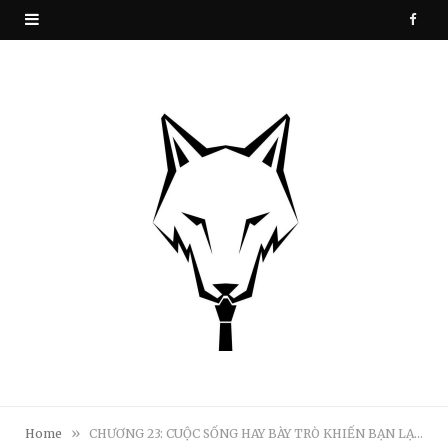
F
a
c
e
b
o
o
k
»
Home
CHƯƠNG 23: CUỘC SỐNG HAY BÀY TRÒ KHIẾN BẠN LẠC ĐƯỜNG