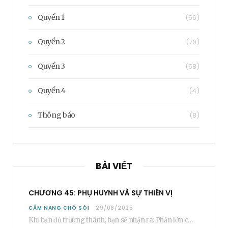
Quyển 1
(56)
Quyển 2
(70)
Quyển 3
(58)
Quyển 4
(4)
Thông báo
(8)
BÀI VIẾT
CHƯƠNG 45: PHỤ HUYNH VÀ SỰ THIÊN VỊ
CẨM NANG CHÓ SÓI
29/06/2025
Khi bạn đủ trưởng thành, bạn sẽ nhận ra: Phần lớn các bậc phụ huynh…