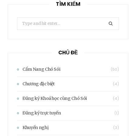
TÌM KIẾM
Search
for:
CHỦ ĐỀ
Cẩm Nang Chó Sói
(50)
Chương đặc biệt
(4)
Đăng ký Khoá học cùng Chó Sói
(4)
Đăng ký trực tuyến
(1)
Khuyến nghị
(3)