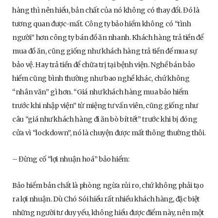
hàng thì nên hiểu, bản chất của nó không có thay đổi. Đó là
tương quan được-mất. Công ty bảo hiểm không có “tình
người” hơn công ty bán đồ ăn nhanh. Khách hàng trả tiền để
mua đồ ăn, cũng giống như khách hàng trả tiền để mua sự
bảo vệ. Hay trả tiền để chữa trị tại bệnh viện. Nghề bán bảo
hiểm cũng bình thường như bao nghề khác, chứ không
“nhân văn” gì hơn. “Giá như khách hàng mua bảo hiểm
trước khi nhập viện” từ miệng tư vấn viên, cũng giống như
câu “giá như khách hàng đi ăn bò bít tết” trước khi bị đóng
cửa vì “lockdown”, nó là chuyện được mất thông thường thôi.
– Đừng cố “lợi nhuận hoá” bảo hiểm:
Bảo hiểm bản chất là phòng ngừa rủi ro, chứ không phải tạo
ra lợi nhuận. Dù Chó Sói hiểu rất nhiều khách hàng, đặc biệt
những người tư duy yếu, không hiểu được điểm này, nên một