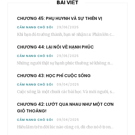
BÀI VIẾT
CHƯƠNG 45: PHỤ HUYNH VÀ SỰ THIÊN VỊ
CẨM NANG CHÓ SÓI
29/06/2025
Khi bạn đủ trưởng thành, bạn sẽ nhận ra: Phần lớn các bậc phụ huynh…
CHƯƠNG 44: LẠI NÓI VỀ HẠNH PHÚC
CẨM NANG CHÓ SÓI
29/06/2025
Những người thật sự hạnh phúc thường sẽ không nói cụ thể rằng bạn “phải”…
CHƯƠNG 43: HỌC PHÍ CUỘC SỐNG
CẨM NANG CHÓ SÓI
09/04/2025
Cuộc sống là một chuỗi các bài học. Và mỗi người, sẽ phải học rất…
CHƯƠNG 42: LƯỚT QUA NHAU NHƯ MỘT CƠN
GIÓ THOẢNG!
CẨM NANG CHÓ SÓI
09/04/2025
Hiểu lầm trên đời lúc nào cũng có, dù cho nó ở trong một mối…