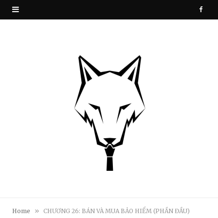
F
a
c
e
b
o
o
k
»
Home
CHƯƠNG 26: BÁN VÀ MUA BẢO HIỂM (PHẦN ĐẦU)