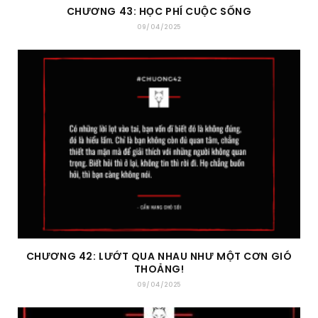
CHƯƠNG 43: HỌC PHÍ CUỘC SỐNG
09/04/2025
CHƯƠNG 42: LƯỚT QUA NHAU NHƯ MỘT CƠN GIÓ
THOẢNG!
09/04/2025