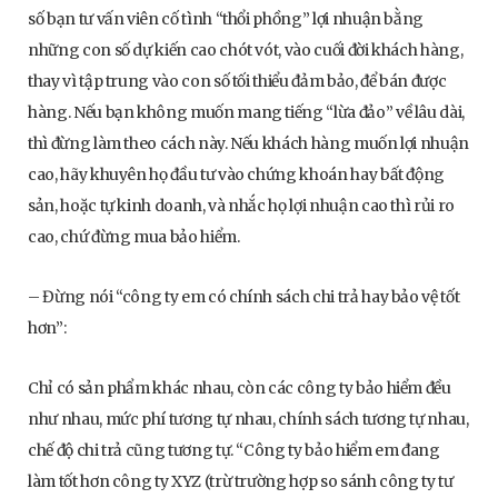
số bạn tư vấn viên cố tình “thổi phồng” lợi nhuận bằng
những con số dự kiến cao chót vót, vào cuối đời khách hàng,
thay vì tập trung vào con số tối thiểu đảm bảo, để bán được
hàng. Nếu bạn không muốn mang tiếng “lừa đảo” về lâu dài,
thì đừng làm theo cách này. Nếu khách hàng muốn lợi nhuận
cao, hãy khuyên họ đầu tư vào chứng khoán hay bất động
sản, hoặc tự kinh doanh, và nhắc họ lợi nhuận cao thì rủi ro
cao, chứ đừng mua bảo hiểm.
– Đừng nói “công ty em có chính sách chi trả hay bảo vệ tốt
hơn”:
Chỉ có sản phẩm khác nhau, còn các công ty bảo hiểm đều
như nhau, mức phí tương tự nhau, chính sách tương tự nhau,
chế độ chi trả cũng tương tự. “Công ty bảo hiểm em đang
làm tốt hơn công ty XYZ (trừ trường hợp so sánh công ty tư