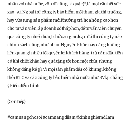
nhân với nhà nước, vốn dĩ cũng kì quặc)”, là một câu hết sức
xạo-sự. Ngoại trừ công ty bảo hiểm mới tham gia thị trường,
hay vừa tung sản phẩm mới [thường trả hoa hồng cao hơn
cho tư vấn viên, áp doanh số thấp hơn, để tư vấn viên chuyển
qua công ty nhiều hơn], chứ sau giai đoạn đó thì công ty nào
chính sách cũng như nhau. Nguyên khúc này càng không
liên quan gì nhiều tới quyền lợi khách hàng, trừ năm đầu tiên
có khi chiết khấu hay quà tặng tốt hơn một chút, nhưng
không đáng kể gì, vì mọi sản phẩm đều có khung, không
thôi BTC và các công ty bảo hiểm nhà nước như BV lại chẳng
ý kiến điều chỉnh!
(Còn tiếp)
#camnangchosoi #camnangdilam #kinhnghiemdilam