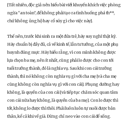
[Tất nhiên, độc giả nên hiểu bài viết khuyến khích việc phòng
ngừa “an toàn”, để không phải tạo ra tình huống phá th**,
chứ không ủng hộ hay cổ súy gì cho việc này].
Thế nên, trước khi sinh ra một đứa trẻ, hãy suy nghĩ thật kỹ.
Hãy chuẩn bị đầy đủ, cả về kinh tế, lẫn tư tưởng, của một phụ
huynh đúng mực. Hãy hiểu rằng, vì con mình không được
lựa chọn ba mẹ, nên ít nhất, cũng phải lo được cho con tới
tuổi trưởng thành, đó là nghĩa vụ. Sau khi con cái trưởng
thành, thì nó không còn nghĩa vụ gì với cha mẹ [và cha mẹ
cũng không còn nghĩa vụ gì với con cái]. Phụng dưỡng hay
không, là quyền của con cái [và tiếp tục chăm sóc quan tâm
con cái nữa hay không, là quyền của ba mẹ]. Con lo được thì
tốt, không lo được thì thôi. Phải luôn luôn tự nuôi được bản
thân, kể cả khi về già. Đừng chỉ neo vào con cái để sống.