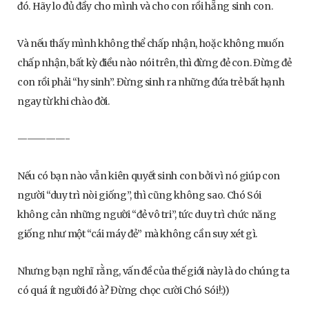
đó. Hãy lo đủ đầy cho mình và cho con rồi hẵng sinh con.
Và nếu thấy mình không thể chấp nhận, hoặc không muốn
chấp nhận, bất kỳ điều nào nói trên, thì đừng đẻ con. Đừng đẻ
con rồi phải “hy sinh”. Đừng sinh ra những đứa trẻ bất hạnh
ngay từ khi chào đời.
—————-
Nếu có bạn nào vẫn kiên quyết sinh con bởi vì nó giúp con
người “duy trì nòi giống”, thì cũng không sao. Chó Sói
không cản những người “đẻ vô tri”, tức duy trì chức năng
giống như một “cái máy đẻ” mà không cần suy xét gì.
Nhưng bạn nghĩ rằng, vấn đề của thế giới này là do chúng ta
có quá ít người đó à? Đừng chọc cười Chó Sói!:))