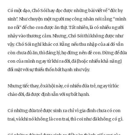
Có một dạo, Chó Sói hay đọc được những bài viết về “đức hy
sinh”. Như chuyện một người mẹ công nhân nói rằng “mình
no rồi” để cho con được ăn thịt. Tất nhiên, là có nhiều người
nhảy vào thương cảm. Nhưng, Chó Sói thì không được như
vậy. Chó Sói nghĩ khác cơ. Rằng nếu thu nhập của ai đó vẫn
còn chưa đủ ăn, thì đáng lý, họ đừng nên đẻ con. Đừng để đứa
con của mình ngay từ khi ra đời, đã [hoặc nhiều khả năng]
đối mặt với sự thiếu thốn bất hạnh như vậy.
Nhưng tiếc thay, ở xã hội này, có nhiều đứa trẻ, ngay từ lúc
chào đời, đã được định sẵn với sự bất hạnh.
Có những đứa trẻ được sinh ra chỉ vì gia đình chưa có con
trai, và khi nó không là con trai, thì coi như đã không có gì.