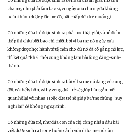
Có những đứa trẻ được sinh ra để hoàn thành giấc mơ của
cha mẹ, như phải làm bác sĩ, vì ngày xưa cha mẹ đã không
hoàn thành được giấc mơ đó, bất chấp đứa trẻ muốn gì.
Có những đứa trẻ được sinh ra phải học thật giỏi, và hễ điểm
thấp thì chịu biết bao chì chiết, bởi vì ba mẹ nó ngày xưa
không được học hành tử tế, nên cho dù nó đã cố gắng nỗ lực,
thì kết quả “khá” thôi cũng không làm hài lòng đấng-sinh-
thành.
Có những đứa trẻ được sinh ra bởi vì ba mẹ nó đang có xung
đột, có thể ly hôn, và hy vọng đứa trẻ sẽ giúp hàn gắn mối
quan hệ lại với nhau. Hoặc đứa trẻ sẽ giúp ba/mẹ chúng “suy
nghĩ lại” để không ngoại tình.
Có những đứa trẻ, như đứa con của chị công nhân đầu bài
viết, được sinh ra trong hoàn cảnh vốn dĩ ba mẹ nó còn