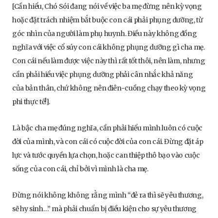
[Cần hiểu, Chó Sói đang nói về việc ba mẹ đừng nên kỳ vọng
hoặc đặt trách nhiệm bắt buộc con cái phải phụng dưỡng, từ
góc nhìn của người làm phụ huynh. Điều này không đồng
nghĩa với việc cổ súy con cái không phụng dưỡng gì cha mẹ.
Con cái nếu làm được việc này thì rất tốt thôi, nên làm, nhưng
cần phải hiểu việc phụng dưỡng phải cân nhắc khả năng
của bản thân, chứ không nên điên-cuồng chạy theo kỳ vọng
phi thực tế!].
Là bậc cha mẹ đúng nghĩa, cần phải hiểu mình luôn có cuộc
đời của mình, và con cái có cuộc đời của con cái. Đừng đặt áp
lực và tước quyền lựa chọn, hoặc can thiệp thô bạo vào cuộc
sống của con cái, chỉ bởi vì mình là cha mẹ.
Đừng nói không không rằng mình “đẻ ra thì sẽ yêu thương,
sẽ hy sinh…” mà phải chuẩn bị điều kiện cho sự yêu thương