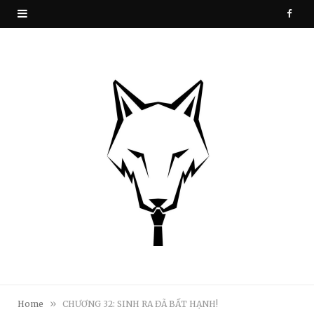
F
a
c
e
b
o
o
k
»
Home
CHƯƠNG 32: SINH RA ĐÃ BẤT HẠNH!