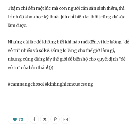
Thậm chí đến một lúc mà con người cần sản sinh thêm, thì
trình độ khoa học kỹ thuật [dù chỉ hiện tại thôi] cũng dư sức
làm được.
Nhưng cái lúc đó không biết khi nào mới đến, vì lực lượng “đẻ
vô tri” nhiều vô số kể. Đừng lo lắng cho thế giới làm gì,
nhưng cũng đừng lấy thế giới để biện hộ cho quyết định “đẻ
vô tri” của bản thân!:)))
#camnangchosoi #kinhnghiemcuocsong
73