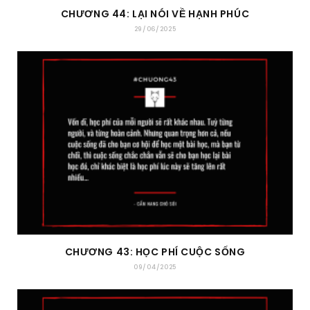
CHƯƠNG 44: LẠI NÓI VỀ HẠNH PHÚC
29/06/2025
CHƯƠNG 43: HỌC PHÍ CUỘC SỐNG
09/04/2025