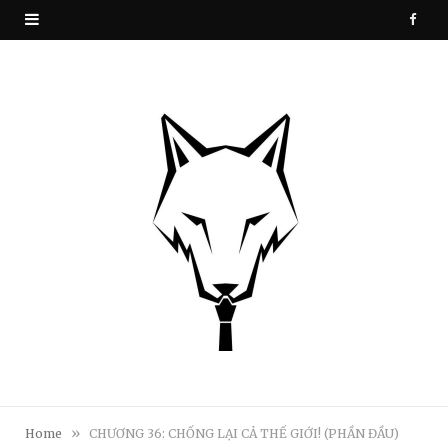
F
a
c
e
b
o
o
k
»
Home
CHƯƠNG 36: CHỐNG LẠI CẢ THẾ GIỚI! (PHẦN ĐẦU)