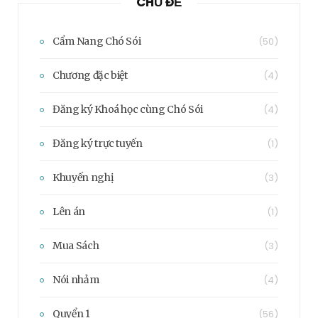
CHỦ ĐỀ
Cẩm Nang Chó Sói
(50)
Chương đặc biệt
(4)
Đăng ký Khoá học cùng Chó Sói
(4)
Đăng ký trực tuyến
(1)
Khuyến nghị
(3)
Lên án
(1)
Mua Sách
(3)
Nói nhảm
(4)
Quyển 1
(56)