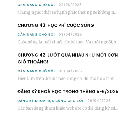
CẨM NANG CHÓ SÓI
29/06/2025
Những người thật sự hạnh phúc thường sẽ không nói cụ thể rằng bạn “phải”…
CHƯƠNG 43: HỌC PHÍ CUỘC SỐNG
CẨM NANG CHÓ SÓI
09/04/2025
Cuộc sống là một chuỗi các bài học. Và mỗi người, sẽ phải học rất…
CHƯƠNG 42: LƯỚT QUA NHAU NHƯ MỘT CƠN
GIÓ THOẢNG!
CẨM NANG CHÓ SÓI
09/04/2025
Hiểu lầm trên đời lúc nào cũng có, dù cho nó ở trong một mối…
ĐĂNG KÝ KHOÁ HỌC TRONG THÁNG 5-6/2025
ĐĂNG KÝ KHOÁ HỌC CÙNG CHÓ SÓI
09/04/2025
Các bạn đang tham khảo website có thể đăng ký các khoá học cơ bản…