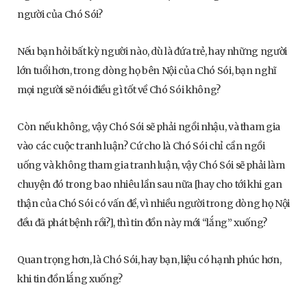
người của Chó Sói?
Nếu bạn hỏi bất kỳ người nào, dù là đứa trẻ, hay những người
lớn tuổi hơn, trong dòng họ bên Nội của Chó Sói, bạn nghĩ
mọi người sẽ nói điều gì tốt về Chó Sói không?
Còn nếu không, vậy Chó Sói sẽ phải ngồi nhậu, và tham gia
vào các cuộc tranh luận? Cứ cho là Chó Sói chỉ cần ngồi
uống và không tham gia tranh luận, vậy Chó Sói sẽ phải làm
chuyện đó trong bao nhiêu lần sau nữa [hay cho tới khi gan
thận của Chó Sói có vấn đề, vì nhiều người trong dòng họ Nội
đều đã phát bệnh rồi?], thì tin đồn này mới “lắng” xuống?
Quan trọng hơn, là Chó Sói, hay bạn, liệu có hạnh phúc hơn,
khi tin đồn lắng xuống?