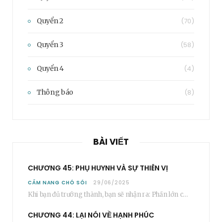
Quyển 2
(70)
Quyển 3
(58)
Quyển 4
(4)
Thông báo
(8)
BÀI VIẾT
CHƯƠNG 45: PHỤ HUYNH VÀ SỰ THIÊN VỊ
CẨM NANG CHÓ SÓI
29/06/2025
Khi bạn đủ trưởng thành, bạn sẽ nhận ra: Phần lớn các bậc phụ huynh…
CHƯƠNG 44: LẠI NÓI VỀ HẠNH PHÚC