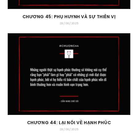
CHƯƠNG 45: PHỤ HUYNH VÀ SỰ THIÊN VỊ
29/06/2025
CHƯƠNG 44: LẠI NÓI VỀ HẠNH PHÚC
29/06/2025