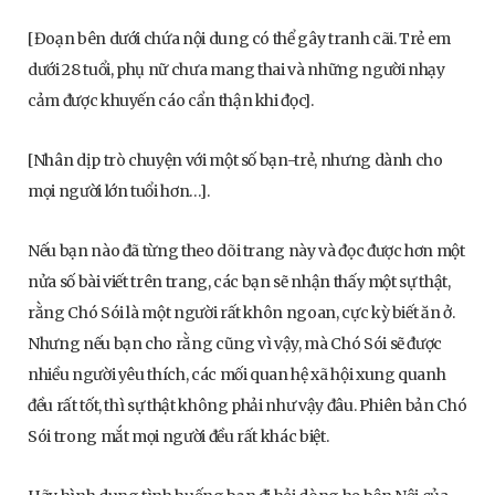
[Đoạn bên dưới chứa nội dung có thể gây tranh cãi. Trẻ em
dưới 28 tuổi, phụ nữ chưa mang thai và những người nhạy
cảm được khuyến cáo cẩn thận khi đọc].
[Nhân dịp trò chuyện với một số bạn-trẻ, nhưng dành cho
mọi người lớn tuổi hơn…].
Nếu bạn nào đã từng theo dõi trang này và đọc được hơn một
nửa số bài viết trên trang, các bạn sẽ nhận thấy một sự thật,
rằng Chó Sói là một người rất khôn ngoan, cực kỳ biết ăn ở.
Nhưng nếu bạn cho rằng cũng vì vậy, mà Chó Sói sẽ được
nhiều người yêu thích, các mối quan hệ xã hội xung quanh
đều rất tốt, thì sự thật không phải như vậy đâu. Phiên bản Chó
Sói trong mắt mọi người đều rất khác biệt.