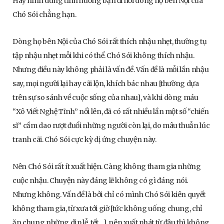
Hãy hình dung tình huống bạn đi hỏi dòng họ bên Nội của
Chó Sói chẳng hạn.
Dòng họ bên Nội của Chó Sói rất thích nhậu nhẹt, thường tụ
tập nhậu nhẹt mỗi khi có thể. Chó Sói không thích nhậu.
Nhưng điều này không phải là vấn đề. Vấn đề là mỗi lần nhậu
say, mọi người lại hay cãi lộn, khích bác nhau [thường dựa
trên sự so sánh về cuộc sống của nhau], và khi dòng máu
“Xô Viết Nghệ Tĩnh” nổi lên, đã có rất nhiều lần một số “chiến
sĩ” cầm dao rượt đuổi những người còn lại, do mâu thuẫn lúc
tranh cãi. Chó Sói cực kỳ dị ứng chuyện này.
Nên Chó Sói rất ít xuất hiện. Càng không tham gia những
cuộc nhậu. Chuyện này đáng lẽ không có gì đáng nói.
Nhưng không. Vấn đề là bởi chỉ có mình Chó Sói kiên quyết
không tham gia, từ xưa tới giờ [tức không uống chung, chỉ
ăn chung những dịp lễ, tết…], nên xuất phát từ đâu thì không