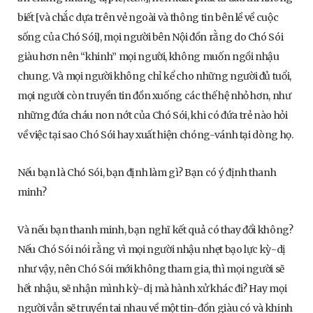
biết [và chắc dựa trên vẻ ngoài và thông tin bên lề về cuộc
sống của Chó Sói], mọi người bên Nội đồn rằng do Chó Sói
giàu hơn nên “khinh” mọi người, không muốn ngồi nhậu
chung. Và mọi người không chỉ kể cho những người đủ tuổi,
mọi người còn truyền tin đồn xuống các thế hệ nhỏ hơn, như
những đứa cháu non nớt của Chó Sói, khi có đứa trẻ nào hỏi
về việc tại sao Chó Sói hay xuất hiện chóng-vánh tại dòng họ.
Nếu bạn là Chó Sói, bạn định làm gì? Bạn có ý định thanh
minh?
Và nếu bạn thanh minh, bạn nghĩ kết quả có thay đổi không?
Nếu Chó Sói nói rằng vì mọi người nhậu nhẹt bạo lực kỳ-dị
như vậy, nên Chó Sói mới không tham gia, thì mọi người sẽ
hết nhậu, sẽ nhận mình kỳ-dị mà hành xử khác đi? Hay mọi
người vẫn sẽ truyền tai nhau về một tin-đồn giàu có và khinh