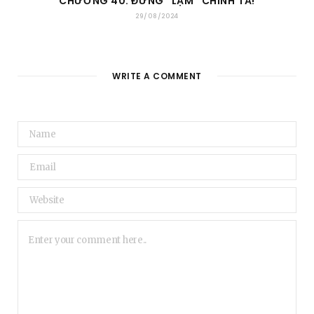
CHƯƠNG 40: ĐỪNG “LẬM” CHÍNH TẢ!
29/08/2024
WRITE A COMMENT