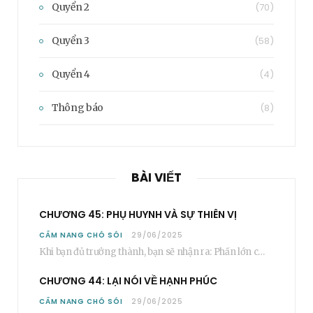
Quyển 2
(70)
Quyển 3
(58)
Quyển 4
(4)
Thông báo
(8)
BÀI VIẾT
CHƯƠNG 45: PHỤ HUYNH VÀ SỰ THIÊN VỊ
CẨM NANG CHÓ SÓI
29/06/2025
Khi bạn đủ trưởng thành, bạn sẽ nhận ra: Phần lớn các bậc phụ huynh…
CHƯƠNG 44: LẠI NÓI VỀ HẠNH PHÚC
CẨM NANG CHÓ SÓI
29/06/2025