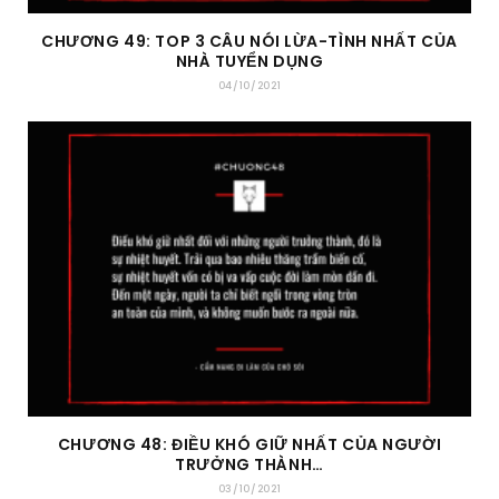
CHƯƠNG 49: TOP 3 CÂU NÓI LỪA-TÌNH NHẤT CỦA
NHÀ TUYỂN DỤNG
04/10/2021
CHƯƠNG 48: ĐIỀU KHÓ GIỮ NHẤT CỦA NGƯỜI
TRƯỞNG THÀNH…
03/10/2021