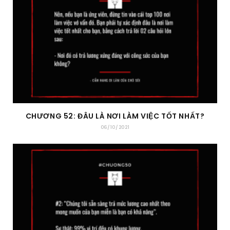
CHƯƠNG 52: ĐÂU LÀ NƠI LÀM VIỆC TỐT NHẤT?
06/10/2021