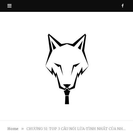
F
a
c
e
b
o
o
k
»
Home
CHƯƠNG 51: TOP 3 CÂU NÓI LỪA-TÌNH NHẤT CỦA NHÀ TUYỂN DỤNG