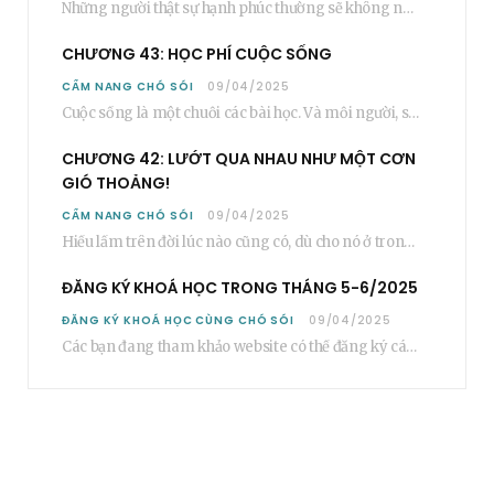
Những người thật sự hạnh phúc thường sẽ không nói cụ thể rằng bạn “phải”…
CHƯƠNG 43: HỌC PHÍ CUỘC SỐNG
CẨM NANG CHÓ SÓI
09/04/2025
Cuộc sống là một chuỗi các bài học. Và mỗi người, sẽ phải học rất…
CHƯƠNG 42: LƯỚT QUA NHAU NHƯ MỘT CƠN
GIÓ THOẢNG!
CẨM NANG CHÓ SÓI
09/04/2025
Hiểu lầm trên đời lúc nào cũng có, dù cho nó ở trong một mối…
ĐĂNG KÝ KHOÁ HỌC TRONG THÁNG 5-6/2025
ĐĂNG KÝ KHOÁ HỌC CÙNG CHÓ SÓI
09/04/2025
Các bạn đang tham khảo website có thể đăng ký các khoá học cơ bản…