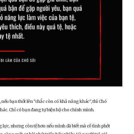
 nếu bạn thốt lên “chắc còn có khả năng khác”, thì Chó
khác. Chỉ có bạn đang tự biện hộ cho chính mình.
 lực, nhưng còn tệ hơn nếu mình đã biết mà cố tình phớt