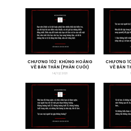
CHƯƠNG 102: KHỦNG HOẢNG
CHƯƠNG 10
VỀ BẢN THÂN (PHẦN CUỐI)
VỀ BẢN T
14/12/2021