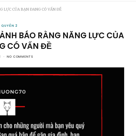
G LỰC CỦA BẠN ĐANG CÓ VẤN ĐỀ
QUYỂN 2
 CẢNH BÁO RẰNG NĂNG LỰC CỦA
G CÓ VẤN ĐỀ
1
NO COMMENTS