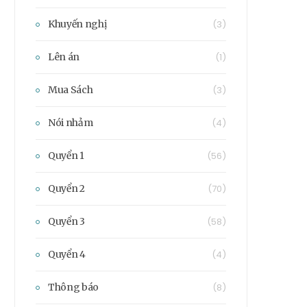
Khuyến nghị
(3)
Lên án
(1)
Mua Sách
(3)
Nói nhảm
(4)
Quyển 1
(56)
Quyển 2
(70)
Quyển 3
(58)
Quyển 4
(4)
Thông báo
(8)