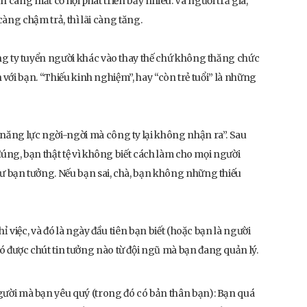
ạn càng mất cơ hội phát triển bấy nhiêu. Và người trả giá,
àng chậm trả, thì lãi càng tăng.
ng ty tuyển người khác vào thay thế chứ không thăng chức
ận với bạn. “Thiếu kinh nghiệm”, hay “còn trẻ tuổi” là những
năng lực ngời-ngời mà công ty lại không nhận ra”. Sau
 đúng, bạn thật tệ vì không biết cách làm cho mọi người
ư bạn tưởng. Nếu bạn sai, chà, bạn không những thiếu
ỉ việc, và đó là ngày đầu tiên bạn biết (hoặc bạn là người
 được chút tin tưởng nào từ đội ngũ mà bạn đang quản lý.
ười mà bạn yêu quý (trong đó có bản thân bạn): Bạn quá