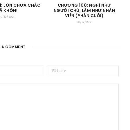
1: LỚN CHƯA CHẮC
CHƯƠNG 100: NGHĨ NHƯ
Ã KHÔN!
NGƯỜI CHỦ, LÀM NHƯ NHÂN
VIÊN (PHẦN CUỐI)
10/12/2021
08/12/2021
E A COMMENT