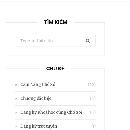
TÌM KIẾM
Search
for:
CHỦ ĐỀ
Cẩm Nang Chó Sói
(50)
Chương đặc biệt
(4)
Đăng ký Khoá học cùng Chó Sói
(4)
Đăng ký trực tuyến
(1)