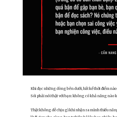
Khi đọc những dòng bên dưới, bất kể thời điểm nào,
Sói phải nói thật với bạn: không có khả năng nào 
Thật không dễ chịu gì khi nhận ra mình thiếu năng