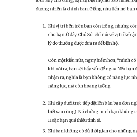
lờ đi. Suy cho cùng, bạn tự biện hộ lâu bao nhiêu, b
đương nhiên là chính bạn. Giống như tiền nợ, bạn c
Khi vị trí bên trên bạn còn trống, nhưng cô
cho bạn: Ở đây, Chó Sói chỉ nói về vị trí kế c
lý do thường được đưa ra để biện hộ.
Còn một kiểu nữa, nguy hiểm hơn, “mình có 
khi nói ra, bạn sẽ thấy vấn đề ngay. Nếu bạn
nhận ra, nghĩa là bạn không có năng lực nh
năng lực, mà còn hoang tưởng!
Khi cấp dưới trực tiếp đặt lên bàn bạn đơn ngh
biết sau cùng): Nó chứng minh bạn không có
Hoặc bạn quá thiếu tinh tế.
Khi bạn không có đủ thời gian cho những ng