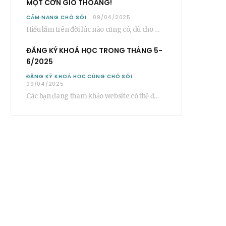
MỘT CƠN GIÓ THOẢNG!
CẨM NANG CHÓ SÓI
09/04/2025
Hiểu lầm trên đời lúc nào cũng có, dù cho nó ở trong một mối…
ĐĂNG KÝ KHOÁ HỌC TRONG THÁNG 5-
6/2025
ĐĂNG KÝ KHOÁ HỌC CÙNG CHÓ SÓI
09/04/2025
Các bạn đang tham khảo website có thể đăng ký các khoá học cơ bản…