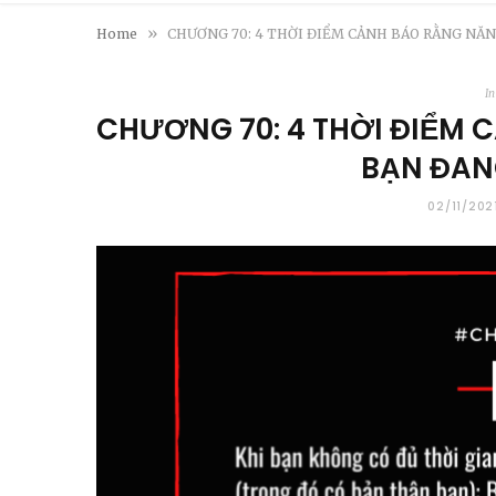
»
Home
CHƯƠNG 70: 4 THỜI ĐIỂM CẢNH BÁO RẰNG NĂN
In
CHƯƠNG 70: 4 THỜI ĐIỂM
BẠN ĐAN
02/11/202