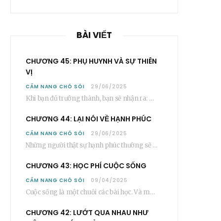
BÀI VIẾT
CHƯƠNG 45: PHỤ HUYNH VÀ SỰ THIÊN
VỊ
CẨM NANG CHÓ SÓI
29/06/2025
Khi bạn đủ trưởng thành, bạn sẽ nhận ra: Phần lớn các bậc phụ huynh…
CHƯƠNG 44: LẠI NÓI VỀ HẠNH PHÚC
CẨM NANG CHÓ SÓI
29/06/2025
Những người thật sự hạnh phúc thường sẽ không nói cụ thể rằng bạn “phải”…
CHƯƠNG 43: HỌC PHÍ CUỘC SỐNG
CẨM NANG CHÓ SÓI
09/04/2025
Cuộc sống là một chuỗi các bài học. Và mỗi người, sẽ phải học rất…
CHƯƠNG 42: LƯỚT QUA NHAU NHƯ