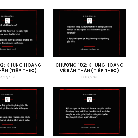
2: KHỦNG HOẢNG
CHƯƠNG 102: KHỦNG HOẢNG
HÂN (TIẾP THEO)
VỀ BẢN THÂN (TIẾP THEO)
14/12/2021
13/12/2021