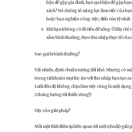
bận để gặp gia đình, bạn quá bận để gặp bạn
sách? Nó chứng tỏ năng lực làm việc của bạn t
hoặc bạn nghiện công việc, điều này tệ nhất.
Khi bạn không có đủ tiền để sống: Ở đây ch
sắm bình thường, theo thu nhập thực tế của
Sao gọi là bình thường?
Tất nhiên, định chuẩn tương đối khó. Nhưng có mộ
trong tài khoản mọi lúc (so với thu nhập bạn tạo ra
Lười đến độ không chịu làm việc cũng là một dạng 
2 tháng lương tối thiểu vùng!)
Vậy còn giải pháp?
Mỗi một thời điểm lại liên quan tới một (chuỗi) giải