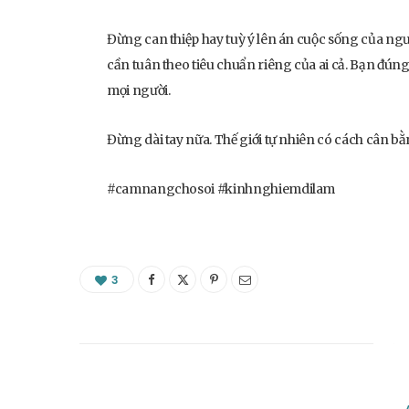
Đừng can thiệp hay tuỳ ý lên án cuộc sống của ng
cần tuân theo tiêu chuẩn riêng của ai cả. Bạn đún
mọi người.
Đừng dài tay nữa. Thế giới tự nhiên có cách cân bằ
#camnangchosoi #kinhnghiemdilam
3