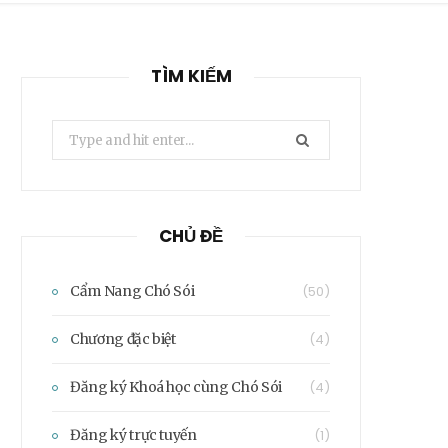
TÌM KIẾM
Search
for:
CHỦ ĐỀ
Cẩm Nang Chó Sói
(50)
Chương đặc biệt
(4)
Đăng ký Khoá học cùng Chó Sói
(4)
Đăng ký trực tuyến
(1)