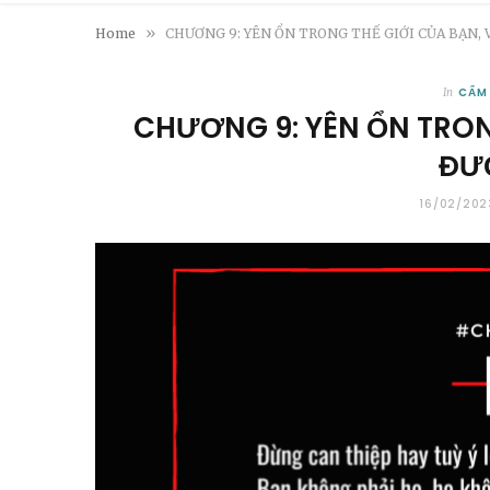
»
Home
CHƯƠNG 9: YÊN ỔN TRONG THẾ GIỚI CỦA BẠN, V
CẨM
In
CHƯƠNG 9: YÊN ỔN TRON
ĐƯ
16/02/202