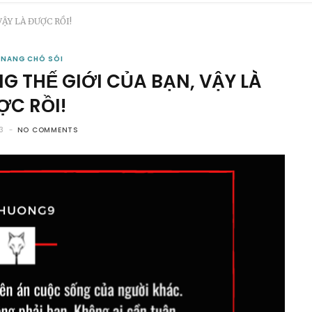
ẬY LÀ ĐƯỢC RỒI!
 NANG CHÓ SÓI
G THẾ GIỚI CỦA BẠN, VẬY LÀ
ỢC RỒI!
3
NO COMMENTS