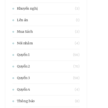
Khuyến nghị
(3)
Lên án
(1)
Mua Sách
(3)
Nói nhảm
(4)
Quyển 1
(56)
Quyển 2
(70)
Quyển 3
(58)
Quyển 4
(4)
Thông báo
(8)