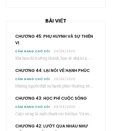
BÀI VIẾT
CHƯƠNG 45: PHỤ HUYNH VÀ SỰ THIÊN
VỊ
CẨM NANG CHÓ SÓI
29/06/2025
Khi bạn đủ trưởng thành, bạn sẽ nhận ra: Phần lớn các bậc phụ huynh…
CHƯƠNG 44: LẠI NÓI VỀ HẠNH PHÚC
CẨM NANG CHÓ SÓI
29/06/2025
Những người thật sự hạnh phúc thường sẽ không nói cụ thể rằng bạn “phải”…
CHƯƠNG 43: HỌC PHÍ CUỘC SỐNG
CẨM NANG CHÓ SÓI
09/04/2025
Cuộc sống là một chuỗi các bài học. Và mỗi người, sẽ phải học rất…
CHƯƠNG 42: LƯỚT QUA NHAU NHƯ