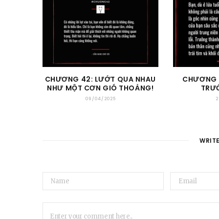
CHƯƠNG 42: LƯỚT QUA NHAU
CHƯƠNG 4
NHƯ MỘT CƠN GIÓ THOẢNG!
TRƯ
09/04/2025
2
WRIT