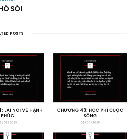
HÓ SÓI
ATED POSTS
 LẠI NÓI VỀ HẠNH
CHƯƠNG 43: HỌC PHÍ CUỘC
PHÚC
SỐNG
9/06/2025
09/04/2025