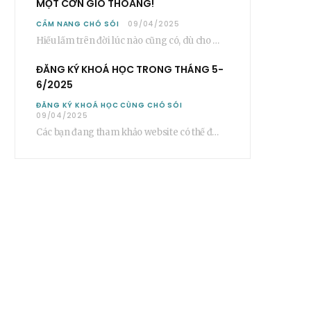
MỘT CƠN GIÓ THOẢNG!
CẨM NANG CHÓ SÓI
09/04/2025
Hiểu lầm trên đời lúc nào cũng có, dù cho nó ở trong một mối…
ĐĂNG KÝ KHOÁ HỌC TRONG THÁNG 5-
6/2025
ĐĂNG KÝ KHOÁ HỌC CÙNG CHÓ SÓI
09/04/2025
Các bạn đang tham khảo website có thể đăng ký các khoá học cơ bản…