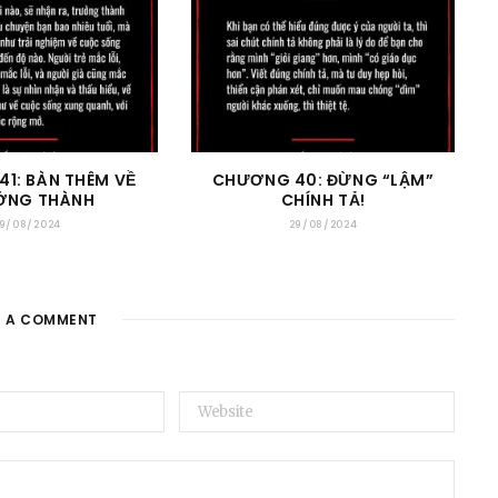
1: BÀN THÊM VỀ
CHƯƠNG 40: ĐỪNG “LẬM”
ỞNG THÀNH
CHÍNH TẢ!
9/08/2024
29/08/2024
E A COMMENT