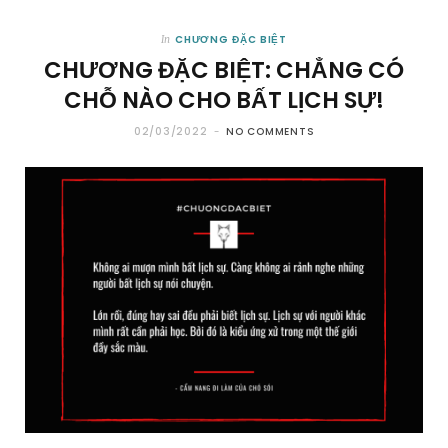
CHƯƠNG ĐẶC BIỆT
In
CHƯƠNG ĐẶC BIỆT: CHẲNG CÓ
CHỖ NÀO CHO BẤT LỊCH SỰ!
02/03/2022
NO COMMENTS