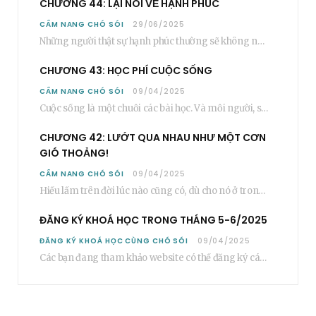
CHƯƠNG 44: LẠI NÓI VỀ HẠNH PHÚC
CẨM NANG CHÓ SÓI
29/06/2025
Những người thật sự hạnh phúc thường sẽ không nói cụ thể rằng bạn “phải”…
CHƯƠNG 43: HỌC PHÍ CUỘC SỐNG
CẨM NANG CHÓ SÓI
09/04/2025
Cuộc sống là một chuỗi các bài học. Và mỗi người, sẽ phải học rất…
CHƯƠNG 42: LƯỚT QUA NHAU NHƯ MỘT CƠN
GIÓ THOẢNG!
CẨM NANG CHÓ SÓI
09/04/2025
Hiểu lầm trên đời lúc nào cũng có, dù cho nó ở trong một mối…
ĐĂNG KÝ KHOÁ HỌC TRONG THÁNG 5-6/2025
ĐĂNG KÝ KHOÁ HỌC CÙNG CHÓ SÓI
09/04/2025
Các bạn đang tham khảo website có thể đăng ký các khoá học cơ bản…