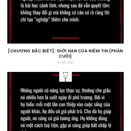
[CHƯƠNG ĐẶC BIỆT]: GIỚI HẠN CỦA NIỀM TIN (PHẦN
CUỐI)
18/08/2022