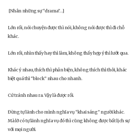
[Nhân những sự “drama”…]
Lớn rồi, nói chuyện được thì nói, không nói được thì đi chỗ
khác.
Lớn rồi, nhìn thấy hay thì làm, không thấy hợp ý thì lướt qua.
Khác ý nhau, thích thì phản biện, không thích thì thôi, khác
biệt quá thì “block” nhau cho nhanh.
Cứ tránh nhau ra. Vậy là được rồi.
Đừng tự lãnh cho mình nghĩa vụ “khai sáng” người khác.
Mà lỡ có tự lãnh nghĩa vụ đó thì cũng không được bất lịch sự
với mọi người.