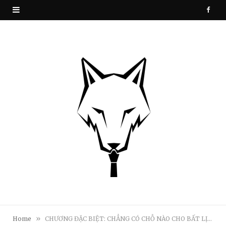
F
a
c
e
b
o
o
k
»
Home
CHƯƠNG ĐẶC BIỆT: CHẲNG CÓ CHỖ NÀO CHO BẤT LỊCH SỰ!