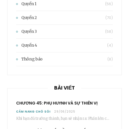
Quyển 1
(56)
Quyển 2
(70)
Quyển 3
(58)
Quyển 4
(4)
Thông báo
(8)
BÀI VIẾT
CHƯƠNG 45: PHỤ HUYNH VÀ SỰ THIÊN VỊ
CẨM NANG CHÓ SÓI
29/06/2025
Khi bạn đủ trưởng thành, bạn sẽ nhận ra: Phần lớn các bậc phụ huynh…