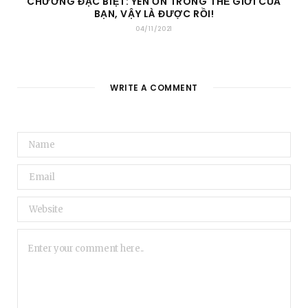
CHƯƠNG ĐẶC BIỆT: YÊN ỔN TRONG THẾ GIỚI CỦA
BẠN, VẬY LÀ ĐƯỢC RỒI!
04/11/2021
WRITE A COMMENT