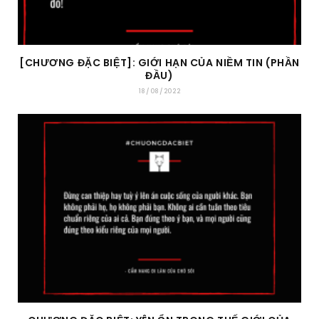
[CHƯƠNG ĐẶC BIỆT]: GIỚI HẠN CỦA NIỀM TIN (PHẦN
ĐẦU)
18/08/2022