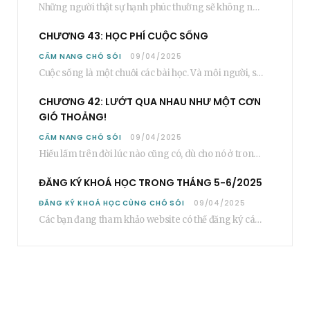
Những người thật sự hạnh phúc thường sẽ không nói cụ thể rằng bạn “phải”…
CHƯƠNG 43: HỌC PHÍ CUỘC SỐNG
CẨM NANG CHÓ SÓI
09/04/2025
Cuộc sống là một chuỗi các bài học. Và mỗi người, sẽ phải học rất…
CHƯƠNG 42: LƯỚT QUA NHAU NHƯ MỘT CƠN
GIÓ THOẢNG!
CẨM NANG CHÓ SÓI
09/04/2025
Hiểu lầm trên đời lúc nào cũng có, dù cho nó ở trong một mối…
ĐĂNG KÝ KHOÁ HỌC TRONG THÁNG 5-6/2025
ĐĂNG KÝ KHOÁ HỌC CÙNG CHÓ SÓI
09/04/2025
Các bạn đang tham khảo website có thể đăng ký các khoá học cơ bản…