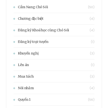
Cẩm Nang Chó Sói
(50)
Chương đặc biệt
(4)
Đăng ký Khoá học cùng Chó Sói
(4)
Đăng ký trực tuyến
(1)
Khuyến nghị
(3)
Lên án
(1)
Mua Sách
(3)
Nói nhảm
(4)
Quyển 1
(56)