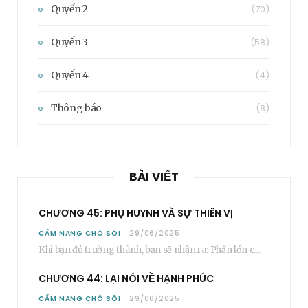
Quyển 2
(70)
Quyển 3
(58)
Quyển 4
(4)
Thông báo
(8)
BÀI VIẾT
CHƯƠNG 45: PHỤ HUYNH VÀ SỰ THIÊN VỊ
CẨM NANG CHÓ SÓI
29/06/2025
Khi bạn đủ trưởng thành, bạn sẽ nhận ra: Phần lớn các bậc phụ huynh…
CHƯƠNG 44: LẠI NÓI VỀ HẠNH PHÚC
CẨM NANG CHÓ SÓI
29/06/2025