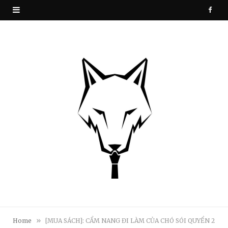
F
a
c
e
b
o
o
k
»
Home
[MUA SÁCH]: CẨM NANG ĐI LÀM CỦA CHÓ SÓI QUYỂN 2