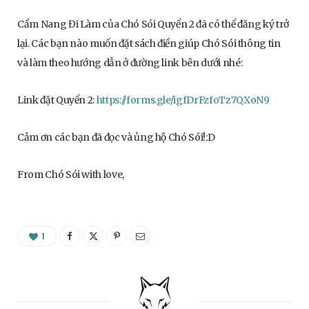
Cẩm Nang Đi Làm của Chó Sói Quyển 2 đã có thể đăng ký trở
lại. Các bạn nào muốn đặt sách điền giúp Chó Sói thông tin
và làm theo hướng dẫn ở đường link bên dưới nhé:
Link đặt Quyển 2:
https://forms.gle/igfDrFzfoTz7QXoN9
Cảm ơn các bạn đã đọc và ủng hộ Chó Sói!:D
From Chó Sói with love,
1