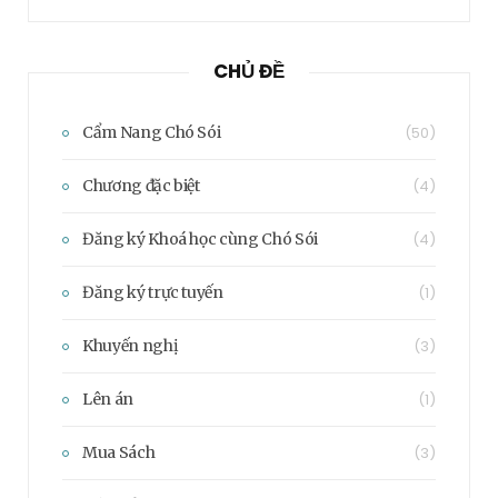
CHỦ ĐỀ
Cẩm Nang Chó Sói
(50)
Chương đặc biệt
(4)
Đăng ký Khoá học cùng Chó Sói
(4)
Đăng ký trực tuyến
(1)
Khuyến nghị
(3)
Lên án
(1)
Mua Sách
(3)