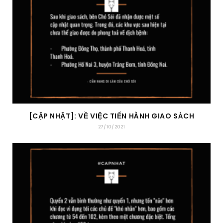
[CẬP NHẬT]: VỀ VIỆC TIẾN HÀNH GIAO SÁCH
27/10/2021