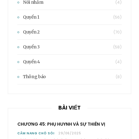
Nói nhảm
(4)
Quyển 1
(56)
Quyển 2
(70)
Quyển 3
(58)
Quyển 4
(4)
Thông báo
(8)
BÀI VIẾT
CHƯƠNG 45: PHỤ HUYNH VÀ SỰ THIÊN VỊ
CẨM NANG CHÓ SÓI
29/06/2025