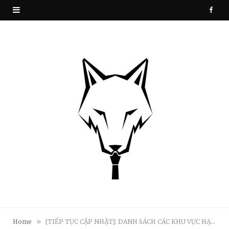
F
a
c
e
b
o
o
k
»
Home
[TIẾP TỤC CẬP NHẬT]: DANH SÁCH CÁC KHU VỰC HẠN CHẾ