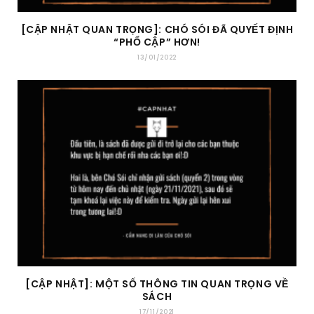
[CẬP NHẬT QUAN TRỌNG]: CHÓ SÓI ĐÃ QUYẾT ĐỊNH
“PHỔ CẬP” HƠN!
13/01/2022
[CẬP NHẬT]: MỘT SỐ THÔNG TIN QUAN TRỌNG VỀ
SÁCH
17/11/2021