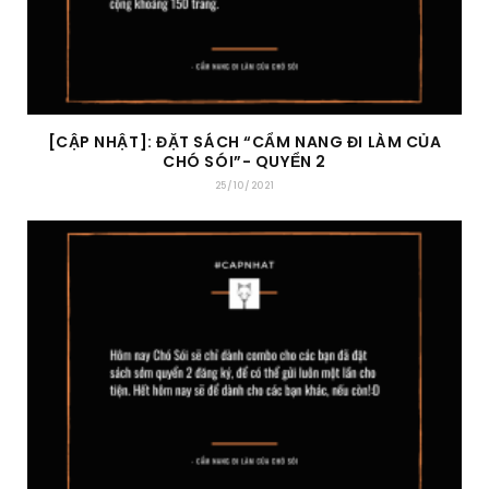
[CẬP NHẬT]: ĐẶT SÁCH “CẨM NANG ĐI LÀM CỦA
CHÓ SÓI”- QUYỂN 2
25/10/2021