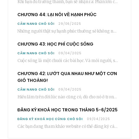
Khi bạn đủ trưởng thành, bạn sẽ nhận ra: Phần lớn các bậc phụ huynh…
CHƯƠNG 44: LẠI NÓI VỀ HẠNH PHÚC
CẨM NANG CHÓ SÓI
29/06/2025
Những người thật sự hạnh phúc thường sẽ không nói cụ thể rằng bạn “phải”…
CHƯƠNG 43: HỌC PHÍ CUỘC SỐNG
CẨM NANG CHÓ SÓI
09/04/2025
Cuộc sống là một chuỗi các bài học. Và mỗi người, sẽ phải học rất…
CHƯƠNG 42: LƯỚT QUA NHAU NHƯ MỘT CƠN
GIÓ THOẢNG!
CẨM NANG CHÓ SÓI
09/04/2025
Hiểu lầm trên đời lúc nào cũng có, dù cho nó ở trong một mối…
ĐĂNG KÝ KHOÁ HỌC TRONG THÁNG 5-6/2025
ĐĂNG KÝ KHOÁ HỌC CÙNG CHÓ SÓI
09/04/2025
Các bạn đang tham khảo website có thể đăng ký các khoá học cơ bản…