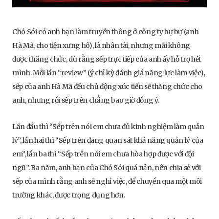
Chó Sói có anh bạn làm truyền thông ở công ty bự bự (anh
Hà Mã, cho tiện xưng hô), là nhân tài, nhưng mãi không
được thăng chức, dù rằng sếp trực tiếp của anh ấy hỗ trợ hết
mình. Mỗi lần “review” (ý chỉ kỳ đánh giá năng lực làm việc),
sếp của anh Hà Mã đều chủ động xúc tiến sẽ thăng chức cho
anh, nhưng rồi sếp trên chẳng bao giờ đồng ý.
Lần đầu thì “Sếp trên nói em chưa đủ kinh nghiệm làm quản
lý”, lần hai thì “Sếp trên đang quan sát khả năng quản lý của
em”, lần ba thì “Sếp trên nói em chưa hòa hợp được với đội
ngũ”. Ba năm, anh bạn của Chó Sói quá nản, nên chia sẻ với
sếp của mình rằng anh sẽ nghỉ việc, để chuyển qua một môi
trường khác, được trọng dụng hơn.