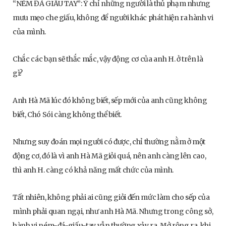
“NÉM ĐÁ GIẤU TAY”: Ý chỉ những người là thủ phạm nhưng
mưu mẹo che giấu, không để người khác phát hiện ra hành vi
của mình.
Chắc các bạn sẽ thắc mắc, vậy động cơ của anh H. ở trên là
gì?
Anh Hà Mã lúc đó không biết, sếp mới của anh cũng không
biết, Chó Sói càng không thể biết.
Nhưng suy đoán mọi người có được, chỉ thường nằm ở một
động cơ, đó là vì anh Hà Mã giỏi quá, nên anh càng lên cao,
thì anh H. càng có khả năng mất chức của mình.
Tất nhiên, không phải ai cũng giỏi đến mức làm cho sếp của
mình phải quan ngại, như anh Hà Mã. Nhưng trong công sở,
hành vi ném-đá-giấu-tay vẫn thường xảy ra. Mở rộng ra, khi