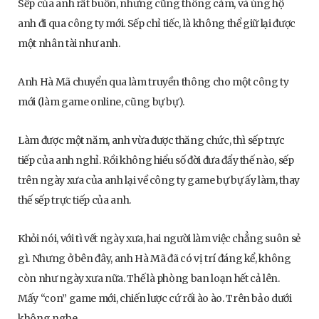
Sếp của anh rất buồn, nhưng cũng thông cảm, và ủng hộ
anh đi qua công ty mới. Sếp chỉ tiếc, là không thể giữ lại được
một nhân tài như anh.
Anh Hà Mã chuyển qua làm truyền thông cho một công ty
mới (làm game online, cũng bự bự).
Làm được một năm, anh vừa được thăng chức, thì sếp trực
tiếp của anh nghỉ. Rồi không hiểu số đời đưa đẩy thế nào, sếp
trên ngày xưa của anh lại về công ty game bự bự ấy làm, thay
thế sếp trực tiếp của anh.
Khỏi nói, với tì vết ngày xưa, hai người làm việc chẳng suôn sẻ
gì. Nhưng ở bên đây, anh Hà Mã đã có vị trí đáng kể, không
còn như ngày xưa nữa. Thế là phòng ban loạn hết cả lên.
Mấy “con” game mới, chiến lược cứ rối ào ào. Trên bảo dưới
không nghe.