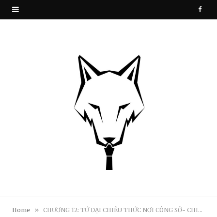
F
a
c
e
b
o
o
k
»
Home
CHƯƠNG 12: TỨ ĐẠI CHIÊU THỨC NƠI CÔNG SỞ- CHIÊU THỨ BA “NÉM ĐÁ GIẤU TAY”