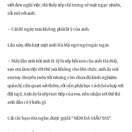
viết đơn nghỉ việc, thì thấy sếp chỉ trưng vẻ mặt ngạc nhiên,
rồi nói với anh:
– Cái đó ngày xưa không phải là ý của anh.
Lần này, đến lượt mặt anh Hà Mã ngơ ngơ ngác ngác.
– Mấy lần anh hỏi anh H. (ý là sếp hồi xưa của anh Hà Mã),
sao em làm việc tốt thế mà không cho lên chức, anh ấy nói
em tuy chuyên môn tốt nhưng còn chưa đủ kinh nghiệm
quản lý, cần quan sát thêm, rồi cần phải học cách hòa hợp với
đội ngũ. Anh ấy là sếp trực tiếp của em, nên nhận xét thế thì
anh đâu có ý kiến gì.
Cái các bạn vừa nghe, được gọi là “NÉM ĐÁ GIẤU TAY”.