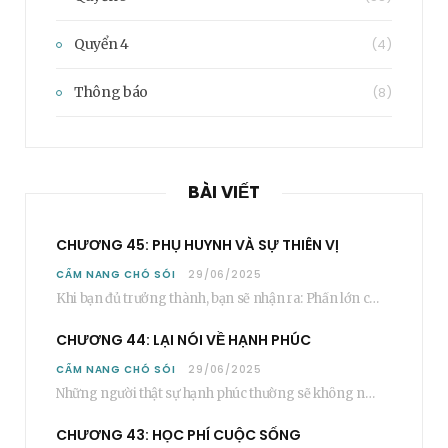
Quyển 4
(4)
Thông báo
(8)
BÀI VIẾT
CHƯƠNG 45: PHỤ HUYNH VÀ SỰ THIÊN VỊ
CẨM NANG CHÓ SÓI
29/06/2025
Khi bạn đủ trưởng thành, bạn sẽ nhận ra: Phần lớn các bậc phụ huynh…
CHƯƠNG 44: LẠI NÓI VỀ HẠNH PHÚC
CẨM NANG CHÓ SÓI
29/06/2025
Những người thật sự hạnh phúc thường sẽ không nói cụ thể rằng bạn “phải”…
CHƯƠNG 43: HỌC PHÍ CUỘC SỐNG