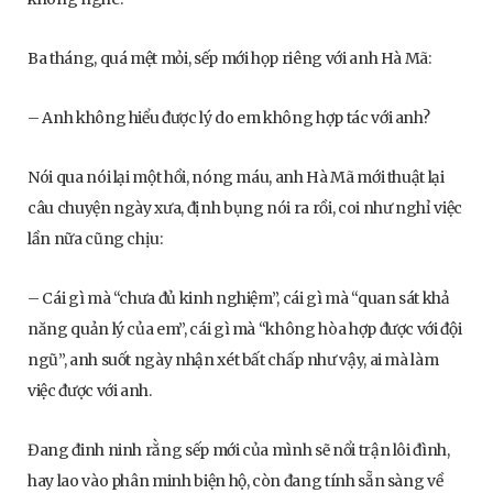
Ba tháng, quá mệt mỏi, sếp mới họp riêng với anh Hà Mã:
– Anh không hiểu được lý do em không hợp tác với anh?
Nói qua nói lại một hồi, nóng máu, anh Hà Mã mới thuật lại
câu chuyện ngày xưa, định bụng nói ra rồi, coi như nghỉ việc
lần nữa cũng chịu:
– Cái gì mà “chưa đủ kinh nghiệm”, cái gì mà “quan sát khả
năng quản lý của em”, cái gì mà “không hòa hợp được với đội
ngũ”, anh suốt ngày nhận xét bất chấp như vậy, ai mà làm
việc được với anh.
Đang đinh ninh rằng sếp mới của mình sẽ nổi trận lôi đình,
hay lao vào phân minh biện hộ, còn đang tính sẵn sàng về