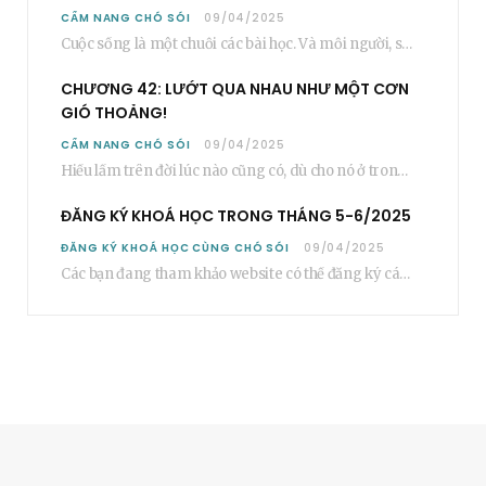
CẨM NANG CHÓ SÓI
09/04/2025
Cuộc sống là một chuỗi các bài học. Và mỗi người, sẽ phải học rất…
CHƯƠNG 42: LƯỚT QUA NHAU NHƯ MỘT CƠN
GIÓ THOẢNG!
CẨM NANG CHÓ SÓI
09/04/2025
Hiểu lầm trên đời lúc nào cũng có, dù cho nó ở trong một mối…
ĐĂNG KÝ KHOÁ HỌC TRONG THÁNG 5-6/2025
ĐĂNG KÝ KHOÁ HỌC CÙNG CHÓ SÓI
09/04/2025
Các bạn đang tham khảo website có thể đăng ký các khoá học cơ bản…