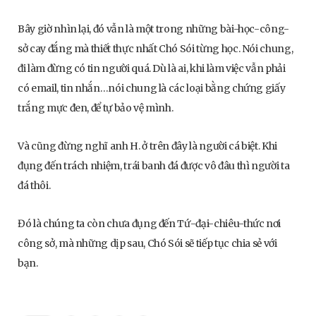
Bây giờ nhìn lại, đó vẫn là một trong những bài-học-công-
sở cay đắng mà thiết thực nhất Chó Sói từng học. Nói chung,
đi làm đừng có tin người quá. Dù là ai, khi làm việc vẫn phải
có email, tin nhắn…nói chung là các loại bằng chứng giấy
trắng mực đen, để tự bảo vệ mình.
Và cũng đừng nghĩ anh H. ở trên đây là người cá biệt. Khi
đụng đến trách nhiệm, trái banh đá được vô đâu thì người ta
đá thôi.
Đó là chúng ta còn chưa đụng đến Tứ-đại-chiêu-thức nơi
công sở, mà những dịp sau, Chó Sói sẽ tiếp tục chia sẻ với
bạn.