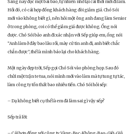
Sáng nay đọc một bài báo, tự nhiên nhớ lại cái thời mới đi làm.
Hồi đó, có cái hợp đồng khách hàng đòi giảm giá. Chó Sói
mới vào không biết gì, nên hỏi một ông anh đang làm Senior
ở trong phòng, coi có thể giảm giá được không. Ổng nói
được. Chó Sói bảo anh đi xác nhận với Sếp giúp em, ổng nói
“Anh làm ở đây bao lâu rồi, mày cứ tin anh đi, anh biết chắc
chắn được”, thế là mình báo lại cho khách hàng.
Một ngày đẹp trời, Sếp gọi Chó Sói vào phòng họp. Sau đó
chửi một trận te tua, nói mình mới vào làm mà tự tung tự tác,
làm công ty tổn thất bao nhiêu tiền. Chó Sói hỏi sếp:
– Dạ không biết cụ thể là em đã làm sai gì vậy sếp?
Sếp trả lời:
– Cái hợp đồng với công ty Vàng-Bạc-Không-Bao-Giờ-Giả,