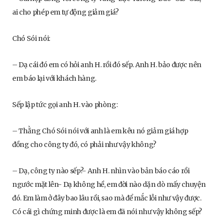
ai cho phép em tự động giảm giá?
Chó Sói nói:
– Dạ cái đó em có hỏi anh H. rồi đó sếp. Anh H. bảo được nên
em báo lại với khách hàng.
Sếp lập tức gọi anh H. vào phòng:
– Thằng Chó Sói nói với anh là em kêu nó giảm giá hợp
đồng cho công ty đó, có phải như vậy không?
– Dạ, công ty nào sếp?- Anh H. nhìn vào bản báo cáo rồi
ngước mặt lên- Dạ không hề, em đời nào dặn dò mấy chuyện
đó. Em làm ở đây bao lâu rồi, sao mà để mắc lỗi như vậy được.
Có cái gì chứng minh được là em đã nói như vậy không sếp?