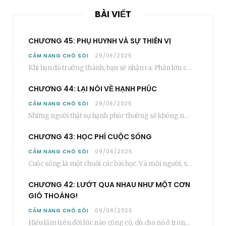
BÀI VIẾT
CHƯƠNG 45: PHỤ HUYNH VÀ SỰ THIÊN VỊ
CẨM NANG CHÓ SÓI
29/06/2025
Khi bạn đủ trưởng thành, bạn sẽ nhận ra: Phần lớn các bậc phụ huynh…
CHƯƠNG 44: LẠI NÓI VỀ HẠNH PHÚC
CẨM NANG CHÓ SÓI
29/06/2025
Những người thật sự hạnh phúc thường sẽ không nói cụ thể rằng bạn “phải”…
CHƯƠNG 43: HỌC PHÍ CUỘC SỐNG
CẨM NANG CHÓ SÓI
09/04/2025
Cuộc sống là một chuỗi các bài học. Và mỗi người, sẽ phải học rất…
CHƯƠNG 42: LƯỚT QUA NHAU NHƯ MỘT CƠN
GIÓ THOẢNG!
CẨM NANG CHÓ SÓI
09/04/2025
Hiểu lầm trên đời lúc nào cũng có, dù cho nó ở trong một mối…