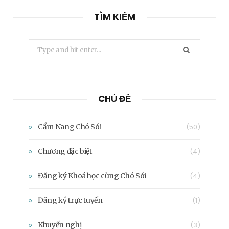
TÌM KIẾM
Search
for:
CHỦ ĐỀ
Cẩm Nang Chó Sói
(50)
Chương đặc biệt
(4)
Đăng ký Khoá học cùng Chó Sói
(4)
Đăng ký trực tuyến
(1)
Khuyến nghị
(3)