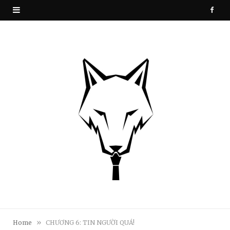
F
a
c
e
b
o
o
k
»
Home
CHƯƠNG 6: TIN NGƯỜI QUÁ!