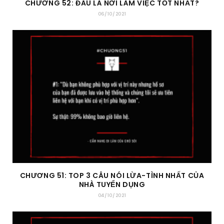
CHƯƠNG 52: ĐÂU LÀ NƠI LÀM VIỆC TỐT NHẤT?
06/10/2021
CHƯƠNG 51: TOP 3 CÂU NÓI LỪA-TÌNH NHẤT CỦA
NHÀ TUYỂN DỤNG
04/10/2021